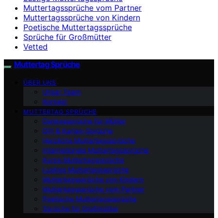
Muttertagssprüche vom Partner
Muttertagssprüche von Kindern
Poetische Muttertagssprüche
Sprüche für Großmütter
Vetted
Muttertag Sprüche
ÜBER UNS
Unser Team
Kontakt
MUTTERTAG SPRÜCHE
Dankessprüche für Mütter
DIY & Karten-Sprüche
Herzliche Muttertagssprüche
Internationale Muttertagssprüche
Kurze Muttertagssprüche
Lustige Muttertagssprüche
Muttertagssprüche von Kindern
Muttertagssprüche vom Partner
Poetische Muttertagssprüche
Sprüche für Großmütter