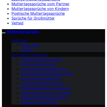
Muttertagssprüche vom Partner
Muttertagssprüche von Kindern
Poetische Muttertagssprüche
Sprüche für Großmütter
Vetted
Muttertag Sprüche
ÜBER UNS
Unser Team
Kontakt
MUTTERTAG SPRÜCHE
Dankessprüche für Mütter
DIY & Karten-Sprüche
Herzliche Muttertagssprüche
Internationale Muttertagssprüche
Kurze Muttertagssprüche
Lustige Muttertagssprüche
Muttertagssprüche von Kindern
Muttertagssprüche vom Partner
Poetische Muttertagssprüche
Sprüche für Großmütter