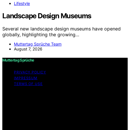
Lifestyle
Landscape Design Museums
Several new landscape design museums have opened
globally, highlighting the growing…
Muttertag Sprüche Team
August 7, 2026
Muttertag Sprüche
PRIVACY POLICY
IMPRESSUM
TERMS OF USE
Copyright © 2026 Muttertag Sprüche Content on
Muttertag Sprüche is created and published using
artificial intelligence (AI) for general informational and
educational purposes. Affiliate disclaimer As an affiliate,
we may earn a commission from qualifying purchases.
We get commissions for purchases made through links
on this website from Amazon and other third parties.