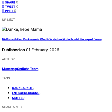
0
SHARE
0
TWEET
0
PIN IT
UP NEXT
Für Kleine Helden: Dankesworte, Was die Worte Ihrer Kinder ihrer Mutter sagen können
Published on
01 February 2026
AUTHOR
Muttertag Sprüche Team
TAGS
,
DANKBARKEIT
,
ENTSCHULDIGUNG
MUTTER
SHARE ARTICLE