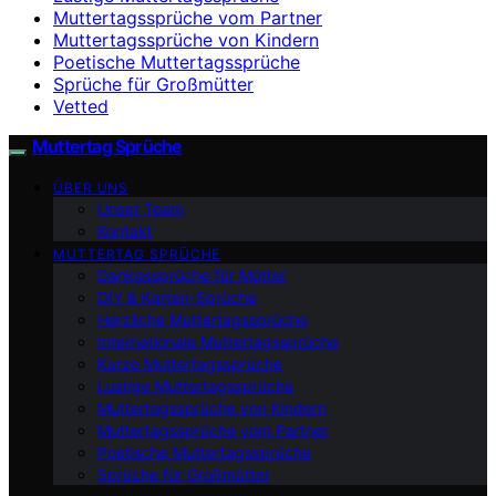
Muttertagssprüche vom Partner
Muttertagssprüche von Kindern
Poetische Muttertagssprüche
Sprüche für Großmütter
Vetted
Muttertag Sprüche
ÜBER UNS
Unser Team
Kontakt
MUTTERTAG SPRÜCHE
Dankessprüche für Mütter
DIY & Karten-Sprüche
Herzliche Muttertagssprüche
Internationale Muttertagssprüche
Kurze Muttertagssprüche
Lustige Muttertagssprüche
Muttertagssprüche von Kindern
Muttertagssprüche vom Partner
Poetische Muttertagssprüche
Sprüche für Großmütter