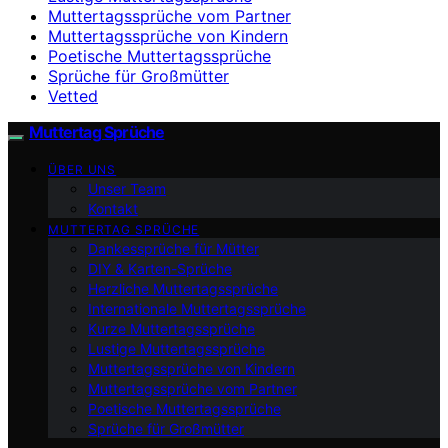
Muttertagssprüche vom Partner
Muttertagssprüche von Kindern
Poetische Muttertagssprüche
Sprüche für Großmütter
Vetted
Muttertag Sprüche
ÜBER UNS
Unser Team
Kontakt
MUTTERTAG SPRÜCHE
Dankessprüche für Mütter
DIY & Karten-Sprüche
Herzliche Muttertagssprüche
Internationale Muttertagssprüche
Kurze Muttertagssprüche
Lustige Muttertagssprüche
Muttertagssprüche von Kindern
Muttertagssprüche vom Partner
Poetische Muttertagssprüche
Sprüche für Großmütter