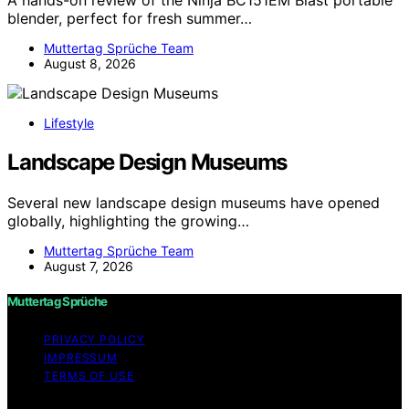
A hands-on review of the Ninja BC151EM Blast portable
blender, perfect for fresh summer…
Muttertag Sprüche Team
August 8, 2026
Lifestyle
Landscape Design Museums
Several new landscape design museums have opened
globally, highlighting the growing…
Muttertag Sprüche Team
August 7, 2026
Muttertag Sprüche
PRIVACY POLICY
IMPRESSUM
TERMS OF USE
Copyright © 2026 Muttertag Sprüche Content on