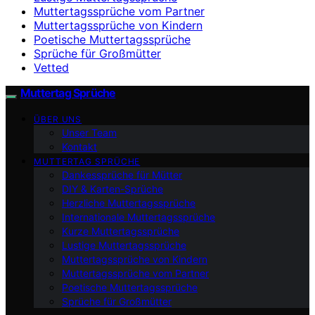
Muttertagssprüche vom Partner
Muttertagssprüche von Kindern
Poetische Muttertagssprüche
Sprüche für Großmütter
Vetted
Muttertag Sprüche
ÜBER UNS
Unser Team
Kontakt
MUTTERTAG SPRÜCHE
Dankessprüche für Mütter
DIY & Karten-Sprüche
Herzliche Muttertagssprüche
Internationale Muttertagssprüche
Kurze Muttertagssprüche
Lustige Muttertagssprüche
Muttertagssprüche von Kindern
Muttertagssprüche vom Partner
Poetische Muttertagssprüche
Sprüche für Großmütter