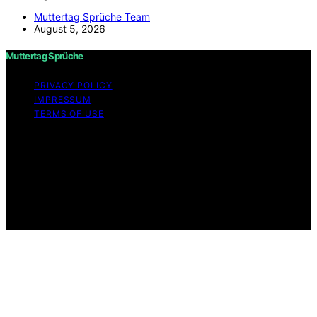
Muttertag Sprüche Team
August 5, 2026
Muttertag Sprüche
PRIVACY POLICY
IMPRESSUM
TERMS OF USE
Copyright © 2026 Muttertag Sprüche Content on
Muttertag Sprüche is created and published using
artificial intelligence (AI) for general informational and
educational purposes. Affiliate disclaimer As an affiliate,
we may earn a commission from qualifying purchases.
We get commissions for purchases made through links
on this website from Amazon and other third parties.