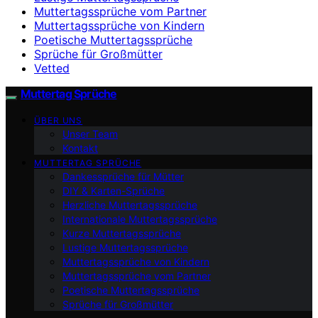
Muttertagssprüche vom Partner
Muttertagssprüche von Kindern
Poetische Muttertagssprüche
Sprüche für Großmütter
Vetted
Muttertag Sprüche
ÜBER UNS
Unser Team
Kontakt
MUTTERTAG SPRÜCHE
Dankessprüche für Mütter
DIY & Karten-Sprüche
Herzliche Muttertagssprüche
Internationale Muttertagssprüche
Kurze Muttertagssprüche
Lustige Muttertagssprüche
Muttertagssprüche von Kindern
Muttertagssprüche vom Partner
Poetische Muttertagssprüche
Sprüche für Großmütter