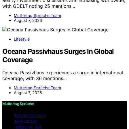
Realty investment discussions are increasing worldwide,
with GDELT noting 25 mentions…
Muttertag Sprüche Team
August 7, 2026
Lifestyle
Oceana Passivhaus Surges In Global
Coverage
Oceana Passivhaus experiences a surge in international
coverage, with 36 mentions…
Muttertag Sprüche Team
August 7, 2026
Muttertag Sprüche
PRIVACY POLICY
IMPRESSUM
TERMS OF USE