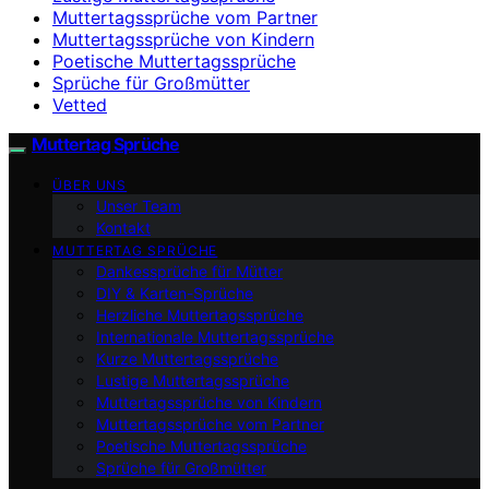
Muttertagssprüche vom Partner
Muttertagssprüche von Kindern
Poetische Muttertagssprüche
Sprüche für Großmütter
Vetted
Muttertag Sprüche
ÜBER UNS
Unser Team
Kontakt
MUTTERTAG SPRÜCHE
Dankessprüche für Mütter
DIY & Karten-Sprüche
Herzliche Muttertagssprüche
Internationale Muttertagssprüche
Kurze Muttertagssprüche
Lustige Muttertagssprüche
Muttertagssprüche von Kindern
Muttertagssprüche vom Partner
Poetische Muttertagssprüche
Sprüche für Großmütter