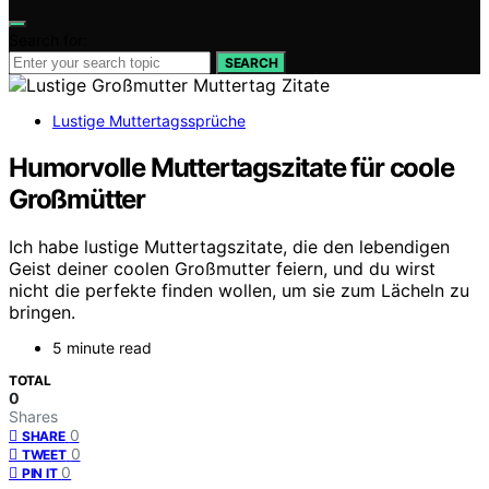
Search for:
SEARCH
Lustige Muttertagssprüche
Humorvolle Muttertagszitate für coole
Großmütter
Ich habe lustige Muttertagszitate, die den lebendigen
Geist deiner coolen Großmutter feiern, und du wirst
nicht die perfekte finden wollen, um sie zum Lächeln zu
bringen.
5 minute read
TOTAL
0
Shares
0
SHARE
0
TWEET
0
PIN IT