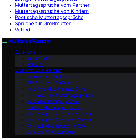
Muttertagssprüche vom Partner
Muttertagssprüche von Kindern
Poetische Muttertagssprüche
Sprüche für Großmütter
Vetted
Muttertag Sprüche
ÜBER UNS
Unser Team
Kontakt
MUTTERTAG SPRÜCHE
Dankessprüche für Mütter
DIY & Karten-Sprüche
Herzliche Muttertagssprüche
Internationale Muttertagssprüche
Kurze Muttertagssprüche
Lustige Muttertagssprüche
Muttertagssprüche von Kindern
Muttertagssprüche vom Partner
Poetische Muttertagssprüche
Sprüche für Großmütter