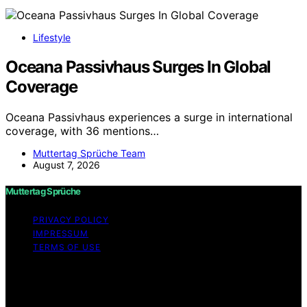
Lifestyle
Oceana Passivhaus Surges In Global
Coverage
Oceana Passivhaus experiences a surge in international
coverage, with 36 mentions…
Muttertag Sprüche Team
August 7, 2026
Muttertag Sprüche
PRIVACY POLICY
IMPRESSUM
TERMS OF USE
Copyright © 2026 Muttertag Sprüche Content on
Muttertag Sprüche is created and published using
artificial intelligence (AI) for general informational and