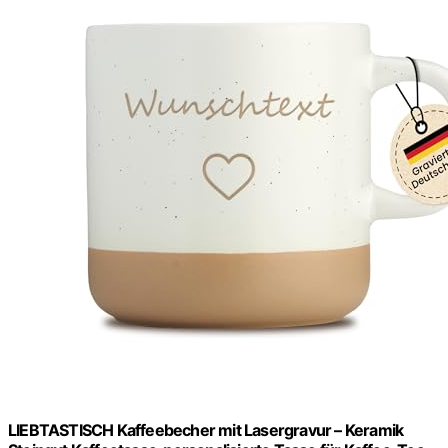
LIEBTASTISCH Kaffeebecher mit Lasergravur – Keramik