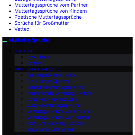
Muttertagssprüche vom Partner
Muttertagssprüche von Kindern
Poetische Muttertagssprüche
Sprüche für Großmütter
Vetted
Muttertag Sprüche
ÜBER UNS
Unser Team
Kontakt
MUTTERTAG SPRÜCHE
Dankessprüche für Mütter
DIY & Karten-Sprüche
Herzliche Muttertagssprüche
Internationale Muttertagssprüche
Kurze Muttertagssprüche
Lustige Muttertagssprüche
Muttertagssprüche von Kindern
Muttertagssprüche vom Partner
Poetische Muttertagssprüche
Sprüche für Großmütter