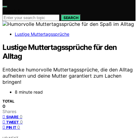
Search for:
SEARCH
Lustige Muttertagssprüche
Lustige Muttertagssprüche für den
Alltag
Entdecke humorvolle Muttertagssprüche, die den Alltag
aufheitern und deine Mutter garantiert zum Lachen
bringen!
8 minute read
TOTAL
0
Shares
0
SHARE
0
TWEET
0
PIN IT