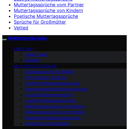
Muttertagssprüche vom Partner
Muttertagssprüche von Kindern
Poetische Muttertagssprüche
Sprüche für Großmütter
Vetted
Muttertag Sprüche
ÜBER UNS
Unser Team
Kontakt
MUTTERTAG SPRÜCHE
Dankessprüche für Mütter
DIY & Karten-Sprüche
Herzliche Muttertagssprüche
Internationale Muttertagssprüche
Kurze Muttertagssprüche
Lustige Muttertagssprüche
Muttertagssprüche von Kindern
Muttertagssprüche vom Partner
Poetische Muttertagssprüche
Sprüche für Großmütter