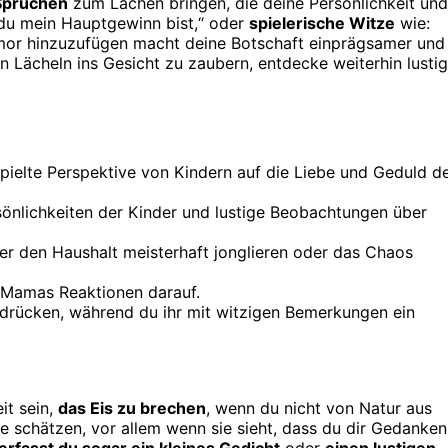
Sprüchen
zum Lachen bringen, die deine Persönlichkeit und
du mein Hauptgewinn bist,“ oder
spielerische Witze
wie:
Humor hinzuzufügen macht deine Botschaft einprägsamer und
 Lächeln ins Gesicht zu zaubern, entdecke weiterhin lusti
pielte Perspektive von Kindern auf die Liebe und Geduld d
rsönlichkeiten der Kinder und lustige Beobachtungen über
er den Haushalt meisterhaft jonglieren oder das Chaos
d Mamas Reaktionen darauf.
drücken, während du ihr mit witzigen Bemerkungen ein
it sein,
das Eis zu brechen
, wenn du nicht von Natur aus
e schätzen, vor allem wenn sie sieht, dass du dir Gedanken
erfasst du sogar ein kleines Gedicht
oder
einen lustigen