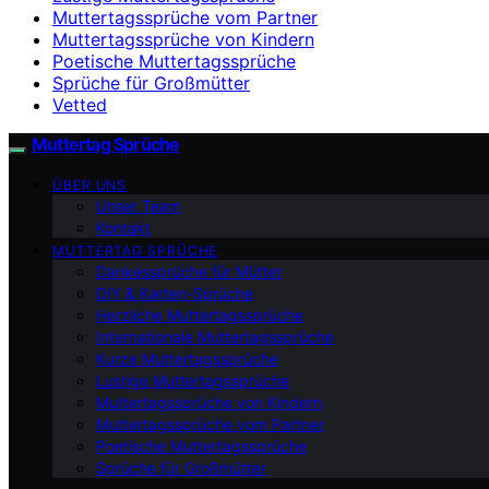
Muttertagssprüche vom Partner
Muttertagssprüche von Kindern
Poetische Muttertagssprüche
Sprüche für Großmütter
Vetted
Muttertag Sprüche
ÜBER UNS
Unser Team
Kontakt
MUTTERTAG SPRÜCHE
Dankessprüche für Mütter
DIY & Karten-Sprüche
Herzliche Muttertagssprüche
Internationale Muttertagssprüche
Kurze Muttertagssprüche
Lustige Muttertagssprüche
Muttertagssprüche von Kindern
Muttertagssprüche vom Partner
Poetische Muttertagssprüche
Sprüche für Großmütter