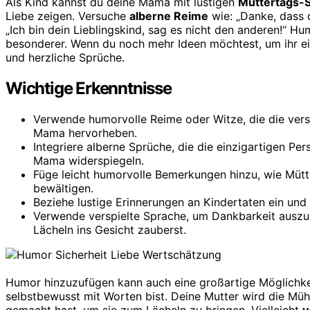
Als Kind kannst du deine Mama mit lustigen
Muttertags-
Liebe zeigen. Versuche
alberne Reime
wie: „Danke, dass 
„Ich bin dein Lieblingskind, sag es nicht den anderen!“ 
besonderer. Wenn du noch mehr Ideen möchtest, um ihr ein
und herzliche Sprüche.
Wichtige Erkenntnisse
Verwende humorvolle Reime oder Witze, die die vers
Mama hervorheben.
Integriere alberne Sprüche, die die einzigartigen Pe
Mama widerspiegeln.
Füge leicht humorvolle Bemerkungen hinzu, wie Mütt
bewältigen.
Beziehe lustige Erinnerungen an Kindertaten ein un
Verwende verspielte Sprache, um Dankbarkeit auszu
Lächeln ins Gesicht zauberst.
Humor hinzuzufügen kann auch eine großartige Möglichke
selbstbewusst mit Worten bist. Deine Mutter wird die Müh
gemacht hast, um sie zum Lächeln zu bringen. Vielleicht
v