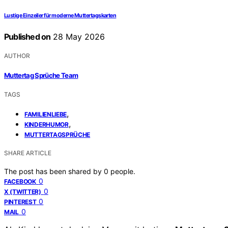
Lustige Einzeiler für moderne Muttertagskarten
Published on
28 May 2026
AUTHOR
Muttertag Sprüche Team
TAGS
,
FAMILIENLIEBE
,
KINDERHUMOR
MUTTERTAGSPRÜCHE
SHARE ARTICLE
The post has been shared by
0
people.
0
FACEBOOK
0
X (TWITTER)
0
PINTEREST
0
MAIL