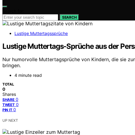
Search for:
SEARCH
Lustige Muttertagssprüche
Lustige Muttertags-Sprüche aus der Pers
Nur humorvolle Muttertagsprüche von Kindern, die sie zu
bringen.
4 minute read
TOTAL
0
Shares
0
SHARE
0
TWEET
0
PIN IT
UP NEXT