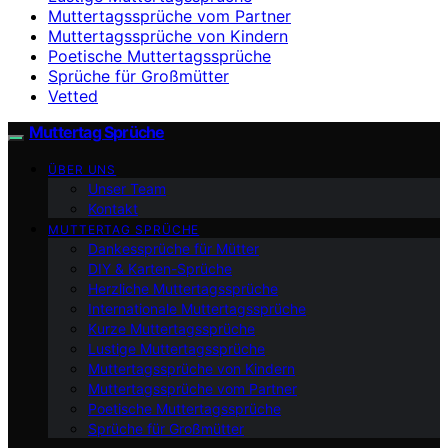
Muttertagssprüche vom Partner
Muttertagssprüche von Kindern
Poetische Muttertagssprüche
Sprüche für Großmütter
Vetted
Muttertag Sprüche
ÜBER UNS
Unser Team
Kontakt
MUTTERTAG SPRÜCHE
Dankessprüche für Mütter
DIY & Karten-Sprüche
Herzliche Muttertagssprüche
Internationale Muttertagssprüche
Kurze Muttertagssprüche
Lustige Muttertagssprüche
Muttertagssprüche von Kindern
Muttertagssprüche vom Partner
Poetische Muttertagssprüche
Sprüche für Großmütter