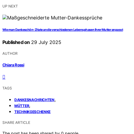
UP NEXT
Wie man Dankeschön-Zitate an die verschiedenen Lebensphasen Ihrer Mutter anpasst
Published on
29 July 2025
AUTHOR
Chiara Rossi
TAGS
,
DANKESNACHRICHTEN
,
MÜTTER
TECHNIKGESCHENKE
SHARE ARTICLE
The post has been shared by
0
people.