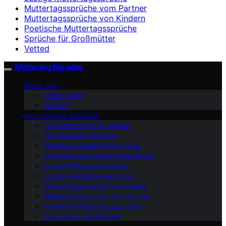
Muttertagssprüche vom Partner
Muttertagssprüche von Kindern
Poetische Muttertagssprüche
Sprüche für Großmütter
Vetted
Muttertag Sprüche
ÜBER UNS
Unser Team
Kontakt
MUTTERTAG SPRÜCHE
Dankessprüche für Mütter
DIY & Karten-Sprüche
Herzliche Muttertagssprüche
Internationale Muttertagssprüche
Kurze Muttertagssprüche
Lustige Muttertagssprüche
Muttertagssprüche von Kindern
Muttertagssprüche vom Partner
Poetische Muttertagssprüche
Sprüche für Großmütter