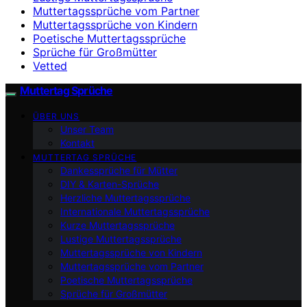
Muttertagssprüche vom Partner
Muttertagssprüche von Kindern
Poetische Muttertagssprüche
Sprüche für Großmütter
Vetted
Muttertag Sprüche
ÜBER UNS
Unser Team
Kontakt
MUTTERTAG SPRÜCHE
Dankessprüche für Mütter
DIY & Karten-Sprüche
Herzliche Muttertagssprüche
Internationale Muttertagssprüche
Kurze Muttertagssprüche
Lustige Muttertagssprüche
Muttertagssprüche von Kindern
Muttertagssprüche vom Partner
Poetische Muttertagssprüche
Sprüche für Großmütter