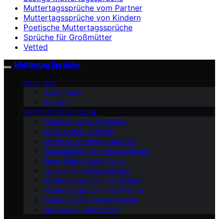
Muttertagssprüche vom Partner
Muttertagssprüche von Kindern
Poetische Muttertagssprüche
Sprüche für Großmütter
Vetted
Muttertag Sprüche
ÜBER UNS
Unser Team
Kontakt
MUTTERTAG SPRÜCHE
Dankessprüche für Mütter
DIY & Karten-Sprüche
Herzliche Muttertagssprüche
Internationale Muttertagssprüche
Kurze Muttertagssprüche
Lustige Muttertagssprüche
Muttertagssprüche von Kindern
Muttertagssprüche vom Partner
Poetische Muttertagssprüche
Sprüche für Großmütter