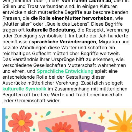
wie „mamma“ oder „mère“
von frühen Lauten ab
, die mit
Stillen und Trost verbunden sind. In einigen Kulturen
entwickeln sich mütterliche Begriffe aus beschreibenden
Phrasen, die
die Rolle einer Mutter hervorheben
, wie
„Mutter aller“ oder „Quelle des Lebens“. Diese Begriffe
tragen oft
kulturelle Bedeutung
, die Respekt, Verehrung
oder Zuneigung symbolisiert. Im Laufe der Jahrhunderte
beeinflussen
sprachliche Veränderungen
, Migration und
soziale Wandlungen diese Wörter und schaffen ein
reichhaltiges Geflecht mütterlicher Begriffe weltweit.
Das Verständnis ihrer Ursprünge hilft zu erkennen, wie
verschiedene Gesellschaften Mutterschaft wahrnehmen
und ehren, und
Sprachliche Entwicklung
spielt eine
entscheidende Rolle bei der Gestaltung dieser
Ausdrücke mütterlicher Verehrung. Zusätzlich spiegelt
kulturelle Symbolik
im Zusammenhang mit mütterlichen
Begriffen oft breitere Werte und Traditionen innerhalb
jeder Gemeinschaft wider.