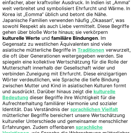
einfacher, aber kraftvoller Ausdruck. In Indien ist „Amma“
weit verbreitet und symbolisiert Ehrfurcht und Wärme. In
Korea ist „Eomma“ üblich und betont die Nähe.
Japanische Familien verwenden häufig „Okaasan“, was
sowohl Respekt als auch Liebe vermittelt. Diese Begriffe
gehen über bloße Worte hinaus; sie verkörpern
kulturelle Werte
und
familiäre Bindungen
. Im
Gegensatz zu westlichen Äquivalenten sind viele
asiatische mütterliche Begriffe in
Traditionen
verwurzelt,
die oft über Generationen weitergegeben werden. Sie
spiegeln eine kollektive Wertschätzung für die Rolle der
Mutterschaft innerhalb der Gesellschaft wider und
verbinden Zuneigung mit Ehrfurcht. Diese einzigartigen
Wörter verdeutlichen, wie Sprache die tiefe Bindung
zwischen Mutter und Kind in asiatischen Kulturen formt
und ausdrückt. Darüber hinaus zeigt die
kulturelle
Bedeutung
dieser Begriffe ihre Wichtigkeit für die
Aufrechterhaltung familiärer Harmonie und sozialer
Identität. Das Verständnis der
sprachlichen Vielfalt
mütterlicher Begriffe bereichert unsere Wertschätzung
kultureller Unterschiede und gemeinsamer menschlicher
Erfahrungen. Zudem offenbaren
sprachliche
Variationen
, wie Sprache die Wahrnehmung mütterlicher