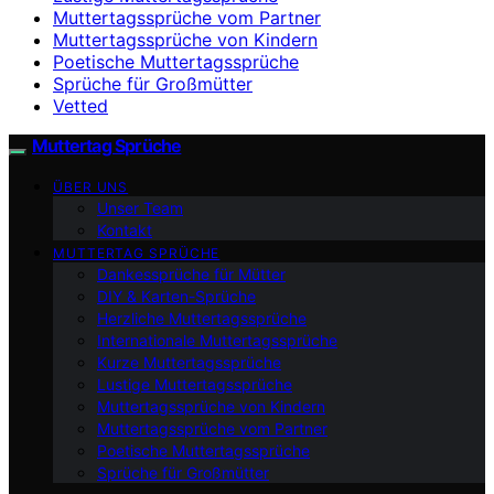
Muttertagssprüche vom Partner
Muttertagssprüche von Kindern
Poetische Muttertagssprüche
Sprüche für Großmütter
Vetted
Muttertag Sprüche
ÜBER UNS
Unser Team
Kontakt
MUTTERTAG SPRÜCHE
Dankessprüche für Mütter
DIY & Karten-Sprüche
Herzliche Muttertagssprüche
Internationale Muttertagssprüche
Kurze Muttertagssprüche
Lustige Muttertagssprüche
Muttertagssprüche von Kindern
Muttertagssprüche vom Partner
Poetische Muttertagssprüche
Sprüche für Großmütter