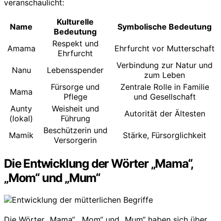
veranschaulicht:
Kulturelle
Name
Symbolische Bedeutung
Bedeutung
Respekt und
Amama
Ehrfurcht vor Mutterschaft
Ehrfurcht
Verbindung zur Natur und
Nanu
Lebensspender
zum Leben
Fürsorge und
Zentrale Rolle in Familie
Mama
Pflege
und Gesellschaft
Aunty
Weisheit und
Autorität der Ältesten
(lokal)
Führung
Beschützerin und
Mamik
Stärke, Fürsorglichkeit
Versorgerin
Die Entwicklung der Wörter „Mama“,
„Mom“ und „Mum“
Die Wörter „Mama“, „Mom“ und „Mum“ haben sich über