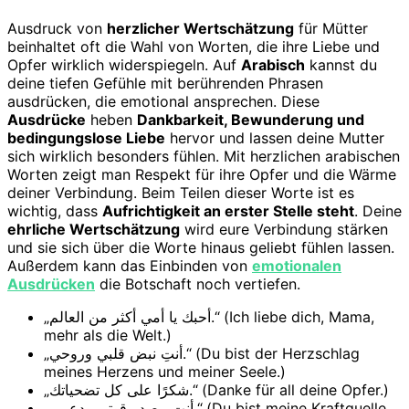
Ausdruck von
herzlicher Wertschätzung
für Mütter
beinhaltet oft die Wahl von Worten, die ihre Liebe und
Opfer wirklich widerspiegeln. Auf
Arabisch
kannst du
deine tiefen Gefühle mit berührenden Phrasen
ausdrücken, die emotional ansprechen. Diese
Ausdrücke
heben
Dankbarkeit, Bewunderung und
bedingungslose Liebe
hervor und lassen deine Mutter
sich wirklich besonders fühlen. Mit herzlichen arabischen
Worten zeigt man Respekt für ihre Opfer und die Wärme
deiner Verbindung. Beim Teilen dieser Worte ist es
wichtig, dass
Aufrichtigkeit an erster Stelle steht
. Deine
ehrliche Wertschätzung
wird eure Verbindung stärken
und sie sich über die Worte hinaus geliebt fühlen lassen.
Außerdem kann das Einbinden von
emotionalen
Ausdrücken
die Botschaft noch vertiefen.
„أحبك يا أمي أكثر من العالم.“ (Ich liebe dich, Mama,
mehr als die Welt.)
„أنتِ نبض قلبي وروحي.“ (Du bist der Herzschlag
meines Herzens und meiner Seele.)
„شكرًا على كل تضحياتك.“ (Danke für all deine Opfer.)
„أنتِ مصدر قوتي ودعمي.“ (Du bist meine Kraftquelle