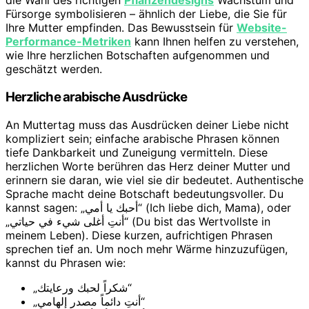
die Wahl des richtigen
Pflanzendesigns
Wachstum und
Fürsorge symbolisieren – ähnlich der Liebe, die Sie für
Ihre Mutter empfinden. Das Bewusstsein für
Website-
Performance-Metriken
kann Ihnen helfen zu verstehen,
wie Ihre herzlichen Botschaften aufgenommen und
geschätzt werden.
Herzliche arabische Ausdrücke
An Muttertag muss das Ausdrücken deiner Liebe nicht
kompliziert sein; einfache arabische Phrasen können
tiefe Dankbarkeit und Zuneigung vermitteln. Diese
herzlichen Worte berühren das Herz deiner Mutter und
erinnern sie daran, wie viel sie dir bedeutet. Authentische
Sprache macht deine Botschaft bedeutungsvoller. Du
kannst sagen: „أحبك يا أمي“ (Ich liebe dich, Mama), oder
„أنتِ أغلى شيء في حياتي“ (Du bist das Wertvollste in
meinem Leben). Diese kurzen, aufrichtigen Phrasen
sprechen tief an. Um noch mehr Wärme hinzuzufügen,
kannst du Phrasen wie:
„شكراً لحبك ورعايتك“
„أنتِ دائماً مصدر إلهامي“