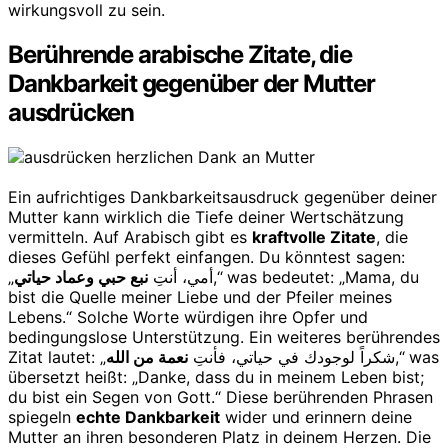
wirkungsvoll zu sein.
Berührende arabische Zitate, die
Dankbarkeit gegenüber der Mutter
ausdrücken
Ein aufrichtiges Dankbarkeitsausdruck gegenüber deiner
Mutter kann wirklich die Tiefe deiner Wertschätzung
vermitteln. Auf Arabisch gibt es
kraftvolle Zitate
, die
dieses Gefühl perfekt einfangen. Du könntest sagen:
نبع حبي وعماد حياتي
„أمي، أنتِ
,“ was bedeutet: „Mama, du
bist die Quelle meiner Liebe und der Pfeiler meines
Lebens.“ Solche Worte würdigen ihre Opfer und
bedingungslose Unterstützung. Ein weiteres berührendes
نعمة من الله
Zitat lautet: „شكراً لوجودك في حياتي، فأنتِ
,“ was
übersetzt heißt: „Danke, dass du in meinem Leben bist;
du bist ein Segen von Gott.“ Diese berührenden Phrasen
spiegeln
echte Dankbarkeit
wider und erinnern deine
Mutter an ihren besonderen Platz in deinem Herzen. Die