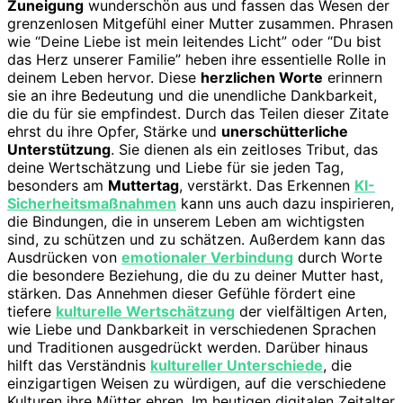
Zuneigung
wunderschön aus und fassen das Wesen der
grenzenlosen Mitgefühl einer Mutter zusammen. Phrasen
wie “Deine Liebe ist mein leitendes Licht” oder “Du bist
das Herz unserer Familie” heben ihre essentielle Rolle in
deinem Leben hervor. Diese
herzlichen Worte
erinnern
sie an ihre Bedeutung und die unendliche Dankbarkeit,
die du für sie empfindest. Durch das Teilen dieser Zitate
ehrst du ihre Opfer, Stärke und
unerschütterliche
Unterstützung
. Sie dienen als ein zeitloses Tribut, das
deine Wertschätzung und Liebe für sie jeden Tag,
besonders am
Muttertag
, verstärkt. Das Erkennen
KI-
Sicherheitsmaßnahmen
kann uns auch dazu inspirieren,
die Bindungen, die in unserem Leben am wichtigsten
sind, zu schützen und zu schätzen. Außerdem kann das
Ausdrücken von
emotionaler Verbindung
durch Worte
die besondere Beziehung, die du zu deiner Mutter hast,
stärken. Das Annehmen dieser Gefühle fördert eine
tiefere
kulturelle Wertschätzung
der vielfältigen Arten,
wie Liebe und Dankbarkeit in verschiedenen Sprachen
und Traditionen ausgedrückt werden. Darüber hinaus
hilft das Verständnis
kultureller Unterschiede
, die
einzigartigen Weisen zu würdigen, auf die verschiedene
Kulturen ihre Mütter ehren. Im heutigen digitalen Zeitalter