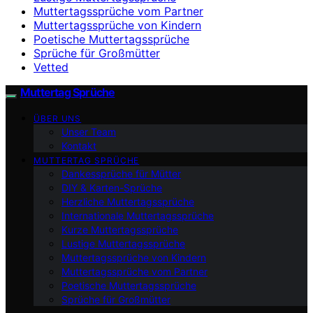
Muttertagssprüche vom Partner
Muttertagssprüche von Kindern
Poetische Muttertagssprüche
Sprüche für Großmütter
Vetted
Muttertag Sprüche
ÜBER UNS
Unser Team
Kontakt
MUTTERTAG SPRÜCHE
Dankessprüche für Mütter
DIY & Karten-Sprüche
Herzliche Muttertagssprüche
Internationale Muttertagssprüche
Kurze Muttertagssprüche
Lustige Muttertagssprüche
Muttertagssprüche von Kindern
Muttertagssprüche vom Partner
Poetische Muttertagssprüche
Sprüche für Großmütter