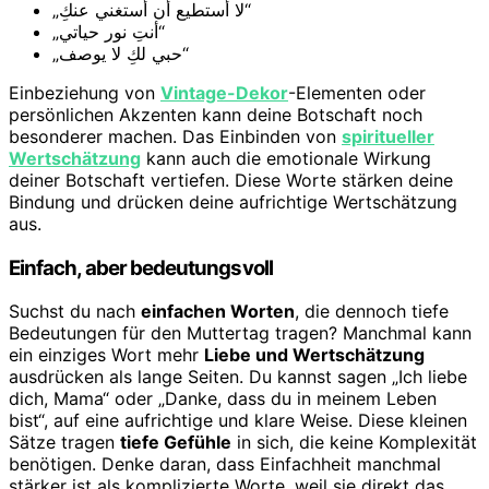
„لا أستطيع أن أستغني عنكِ“
„أنتِ نور حياتي“
„حبي لكِ لا يوصف“
Einbeziehung von
Vintage-Dekor
-Elementen oder
persönlichen Akzenten kann deine Botschaft noch
besonderer machen. Das Einbinden von
spiritueller
Wertschätzung
kann auch die emotionale Wirkung
deiner Botschaft vertiefen. Diese Worte stärken deine
Bindung und drücken deine aufrichtige Wertschätzung
aus.
Einfach, aber bedeutungsvoll
Suchst du nach
einfachen Worten
, die dennoch tiefe
Bedeutungen für den Muttertag tragen? Manchmal kann
ein einziges Wort mehr
Liebe und Wertschätzung
ausdrücken als lange Seiten. Du kannst sagen „Ich liebe
dich, Mama“ oder „Danke, dass du in meinem Leben
bist“, auf eine aufrichtige und klare Weise. Diese kleinen
Sätze tragen
tiefe Gefühle
in sich, die keine Komplexität
benötigen. Denke daran, dass Einfachheit manchmal
stärker ist als komplizierte Worte, weil sie direkt das