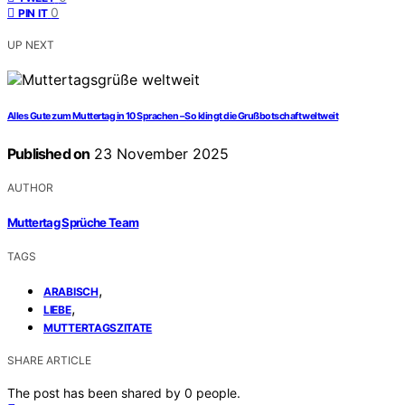
0
PIN IT
UP NEXT
Alles Gute zum Muttertag in 10 Sprachen – So klingt die Grußbotschaft weltweit
Published on
23 November 2025
AUTHOR
Muttertag Sprüche Team
TAGS
,
ARABISCH
,
LIEBE
MUTTERTAGSZITATE
SHARE ARTICLE
The post has been shared by
0
people.