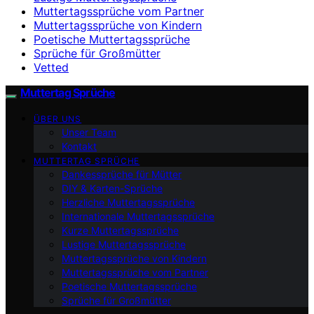
Muttertagssprüche vom Partner
Muttertagssprüche von Kindern
Poetische Muttertagssprüche
Sprüche für Großmütter
Vetted
Muttertag Sprüche
ÜBER UNS
Unser Team
Kontakt
MUTTERTAG SPRÜCHE
Dankessprüche für Mütter
DIY & Karten-Sprüche
Herzliche Muttertagssprüche
Internationale Muttertagssprüche
Kurze Muttertagssprüche
Lustige Muttertagssprüche
Muttertagssprüche von Kindern
Muttertagssprüche vom Partner
Poetische Muttertagssprüche
Sprüche für Großmütter