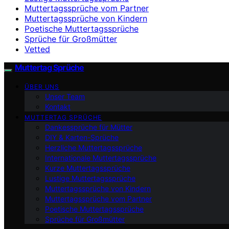
Muttertagssprüche vom Partner
Muttertagssprüche von Kindern
Poetische Muttertagssprüche
Sprüche für Großmütter
Vetted
Muttertag Sprüche
ÜBER UNS
Unser Team
Kontakt
MUTTERTAG SPRÜCHE
Dankessprüche für Mütter
DIY & Karten-Sprüche
Herzliche Muttertagssprüche
Internationale Muttertagssprüche
Kurze Muttertagssprüche
Lustige Muttertagssprüche
Muttertagssprüche von Kindern
Muttertagssprüche vom Partner
Poetische Muttertagssprüche
Sprüche für Großmütter