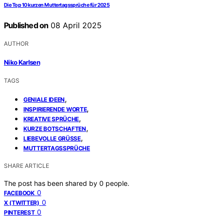
Die Top 10 kurzen Muttertagssprüche für 2025
Published on
08 April 2025
AUTHOR
Niko Karlsen
TAGS
,
GENIALE IDEEN
,
INSPIRIERENDE WORTE
,
KREATIVE SPRÜCHE
,
KURZE BOTSCHAFTEN
,
LIEBEVOLLE GRÜSSE
MUTTERTAGSSPRÜCHE
SHARE ARTICLE
The post has been shared by
0
people.
0
FACEBOOK
0
X (TWITTER)
0
PINTEREST