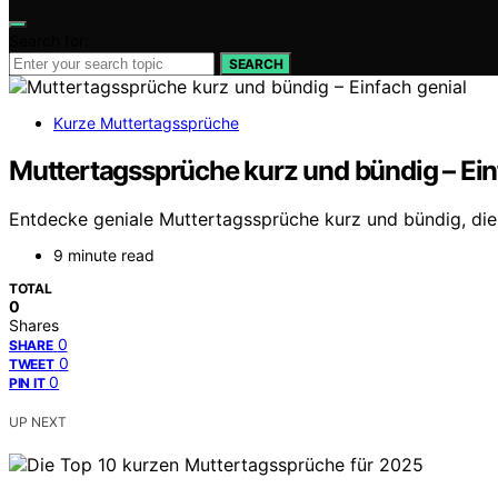
Search for:
SEARCH
Kurze Muttertagssprüche
Muttertagssprüche kurz und bündig – Ein
Entdecke geniale Muttertagssprüche kurz und bündig, die
9 minute read
TOTAL
0
Shares
0
SHARE
0
TWEET
0
PIN IT
UP NEXT