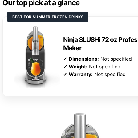
Our top pick at a glance
BEST FOR SUMMER FROZEN DRINKS
Ninja SLUSHi 72 oz Profes
Maker
✔
Dimensions:
Not specified
✔
Weight:
Not specified
✔
Warranty:
Not specified