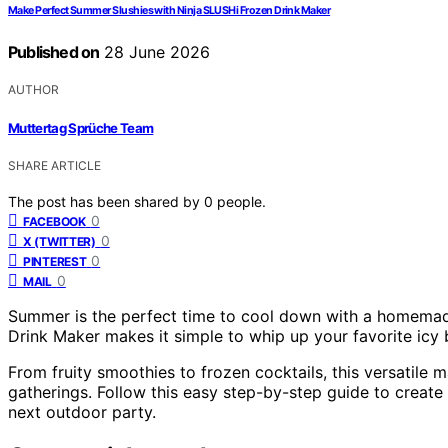
Make Perfect Summer Slushies with Ninja SLUSHi Frozen Drink Maker
Published on
28 June 2026
AUTHOR
Muttertag Sprüche Team
SHARE ARTICLE
The post has been shared by
0
people.
0
FACEBOOK
0
X (TWITTER)
0
PINTEREST
0
MAIL
Summer is the perfect time to cool down with a homemade
Drink Maker makes it simple to whip up your favorite icy 
From fruity smoothies to frozen cocktails, this versatile
gatherings. Follow this easy step-by-step guide to create 
next outdoor party.