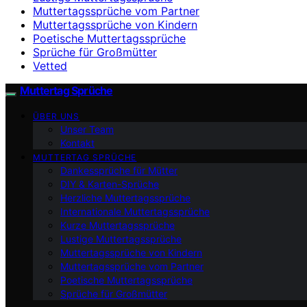
Muttertagssprüche vom Partner
Muttertagssprüche von Kindern
Poetische Muttertagssprüche
Sprüche für Großmütter
Vetted
Muttertag Sprüche
ÜBER UNS
Unser Team
Kontakt
MUTTERTAG SPRÜCHE
Dankessprüche für Mütter
DIY & Karten-Sprüche
Herzliche Muttertagssprüche
Internationale Muttertagssprüche
Kurze Muttertagssprüche
Lustige Muttertagssprüche
Muttertagssprüche von Kindern
Muttertagssprüche vom Partner
Poetische Muttertagssprüche
Sprüche für Großmütter