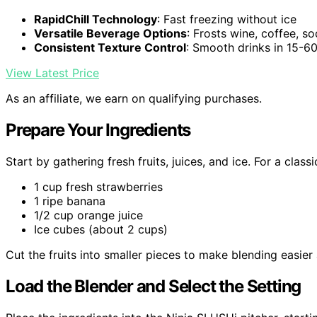
RapidChill Technology
: Fast freezing without ice
Versatile Beverage Options
: Frosts wine, coffee, so
Consistent Texture Control
: Smooth drinks in 15-6
View Latest Price
As an affiliate, we earn on qualifying purchases.
Prepare Your Ingredients
Start by gathering fresh fruits, juices, and ice. For a clas
1 cup fresh strawberries
1 ripe banana
1/2 cup orange juice
Ice cubes (about 2 cups)
Cut the fruits into smaller pieces to make blending easie
Load the Blender and Select the Setting