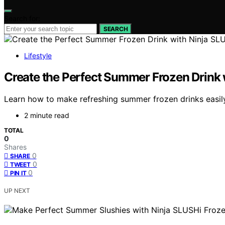
Search for:
SEARCH
Lifestyle
Create the Perfect Summer Frozen Drink 
Learn how to make refreshing summer frozen drinks easily
2 minute read
TOTAL
0
Shares
0
SHARE
0
TWEET
0
PIN IT
UP NEXT