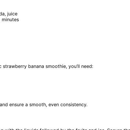
da, juice
0 minutes
sic strawberry banana smoothie, you’ll need:
r and ensure a smooth, even consistency.