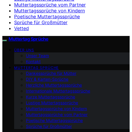
Muttertagssprüche vom Partner
Muttertagssprüche von Kindern
Poetische Muttertagssprüche
Sprüche für Großmütter
Vetted
Muttertag Sprüche
ÜBER UNS
Unser Team
Kontakt
MUTTERTAG SPRÜCHE
Dankessprüche für Mütter
DIY & Karten-Sprüche
Herzliche Muttertagssprüche
Internationale Muttertagssprüche
Kurze Muttertagssprüche
Lustige Muttertagssprüche
Muttertagssprüche von Kindern
Muttertagssprüche vom Partner
Poetische Muttertagssprüche
Sprüche für Großmütter