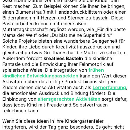
waschbare Marker vor, und lassen Sie die Kinder den
Rest machen. Zum Beispiel können Sie ihnen beibringen,
einen Blumenstrauß mit Handabdruckblättern oder einen
Bilderrahmen mit Herzen und Sternen zu basteln. Diese
Bastelarbeiten können mit einer süßen
Muttertagsbotschaft ergänzt werden, wie „Für die beste
Mama der Welt“ oder „Du bist meine Superheldin.“
Solche Projekte bieten eine wunderbare Gelegenheit für
Kinder, ihre Liebe durch Kreativität auszudrücken und
gleichzeitig etwas Greifbares für die Mütter zu schaffen.
Außerdem fördert
kreatives Basteln
die kindliche
Fantasie und die Entwicklung ihrer Feinmotorik auf
spielerische Weise. Die Integration von
frühen
kindlichen Entwicklungsaspekten
kann den Wert dieser
Aktivitäten über das fertige Produkt hinaus steigern.
Zudem dienen diese Aktivitäten auch als
Lernerfahrung
,
die emotionalen Ausdruck und Bindung fördert. Die
Einbindung von
altersgerechten Aktivitäten
sorgt dafür,
dass jedes Kind mit Freude und Selbstvertrauen
teilnehmen kann.
Wenn Sie diese Ideen in Ihre Kindergartenfeier
integrieren, wird der Tag ganz besonders. Es geht nicht