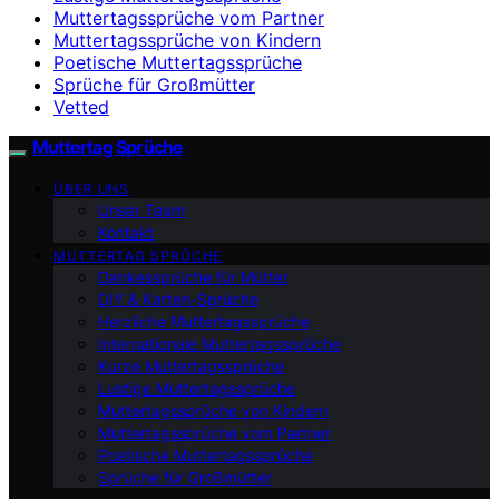
Muttertagssprüche vom Partner
Muttertagssprüche von Kindern
Poetische Muttertagssprüche
Sprüche für Großmütter
Vetted
Muttertag Sprüche
ÜBER UNS
Unser Team
Kontakt
MUTTERTAG SPRÜCHE
Dankessprüche für Mütter
DIY & Karten-Sprüche
Herzliche Muttertagssprüche
Internationale Muttertagssprüche
Kurze Muttertagssprüche
Lustige Muttertagssprüche
Muttertagssprüche von Kindern
Muttertagssprüche vom Partner
Poetische Muttertagssprüche
Sprüche für Großmütter