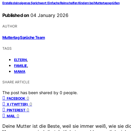
Erstelle dein eigenes Sprichwort: Einfache Reime helfen Kindern bei Muttertagsgrüßen
Published on
04 January 2026
AUTHOR
Muttertag Sprüche Team
TAGS
,
ELTERN
,
FAMILIE
MAMA
SHARE ARTICLE
The post has been shared by
0
people.
0
FACEBOOK
0
X (TWITTER)
0
PINTEREST
0
MAIL
Deine Mutter ist die Beste, weil sie immer weiß, wie sie 