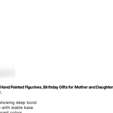
nd Painted Figurines, Birthday Gifts for Mother and Daughter
.
 showing deep bond
e with stable base
brant colors