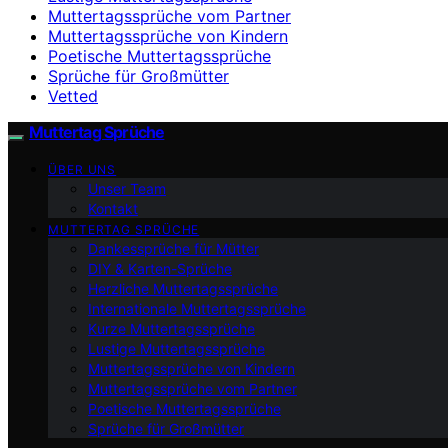
Muttertagssprüche vom Partner
Muttertagssprüche von Kindern
Poetische Muttertagssprüche
Sprüche für Großmütter
Vetted
Muttertag Sprüche
ÜBER UNS
Unser Team
Kontakt
MUTTERTAG SPRÜCHE
Dankessprüche für Mütter
DIY & Karten-Sprüche
Herzliche Muttertagssprüche
Internationale Muttertagssprüche
Kurze Muttertagssprüche
Lustige Muttertagssprüche
Muttertagssprüche von Kindern
Muttertagssprüche vom Partner
Poetische Muttertagssprüche
Sprüche für Großmütter