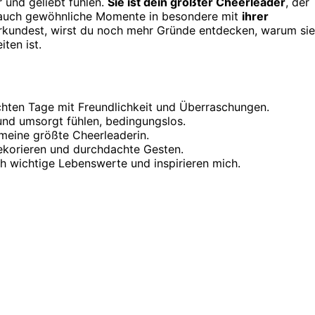
r und geliebt fühlen.
Sie ist dein größter Cheerleader
, der
lt auch gewöhnliche Momente in besondere mit
ihrer
kundest, wirst du noch mehr Gründe entdecken, warum sie
iten ist.
chten Tage mit Freundlichkeit und Überraschungen.
und umsorgt fühlen, bedingungslos.
 meine größte Cheerleaderin.
ekorieren und durchdachte Gesten.
ch wichtige Lebenswerte und inspirieren mich.