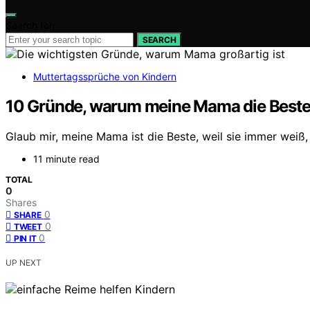
Search for:
SEARCH
Muttertagssprüche von Kindern
10 Gründe, warum meine Mama die Beste i
Glaub mir, meine Mama ist die Beste, weil sie immer weiß,
11 minute read
TOTAL
0
Shares
0
SHARE
0
TWEET
0
PIN IT
UP NEXT