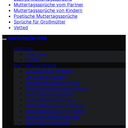
Muttertagssprüche vom Partner
Muttertagssprüche von Kindern
Poetische Muttertagssprüche
Sprüche für Großmütter
Vetted
Muttertag Sprüche
ÜBER UNS
Unser Team
Kontakt
MUTTERTAG SPRÜCHE
Dankessprüche für Mütter
DIY & Karten-Sprüche
Herzliche Muttertagssprüche
Internationale Muttertagssprüche
Kurze Muttertagssprüche
Lustige Muttertagssprüche
Muttertagssprüche von Kindern
Muttertagssprüche vom Partner
Poetische Muttertagssprüche
Sprüche für Großmütter