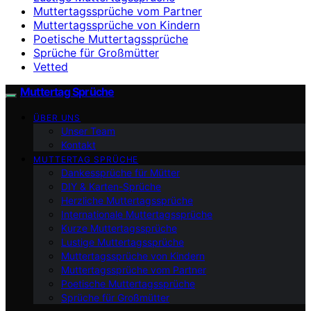
Muttertagssprüche vom Partner
Muttertagssprüche von Kindern
Poetische Muttertagssprüche
Sprüche für Großmütter
Vetted
Muttertag Sprüche
ÜBER UNS
Unser Team
Kontakt
MUTTERTAG SPRÜCHE
Dankessprüche für Mütter
DIY & Karten-Sprüche
Herzliche Muttertagssprüche
Internationale Muttertagssprüche
Kurze Muttertagssprüche
Lustige Muttertagssprüche
Muttertagssprüche von Kindern
Muttertagssprüche vom Partner
Poetische Muttertagssprüche
Sprüche für Großmütter