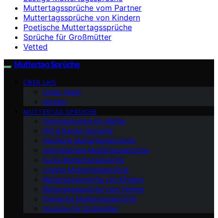
Muttertagssprüche vom Partner
Muttertagssprüche von Kindern
Poetische Muttertagssprüche
Sprüche für Großmütter
Vetted
Muttertag Sprüche
ÜBER UNS
Unser Team
Kontakt
MUTTERTAG SPRÜCHE
Dankessprüche für Mütter
DIY & Karten-Sprüche
Herzliche Muttertagssprüche
Internationale Muttertagssprüche
Kurze Muttertagssprüche
Lustige Muttertagssprüche
Muttertagssprüche von Kindern
Muttertagssprüche vom Partner
Poetische Muttertagssprüche
Sprüche für Großmütter