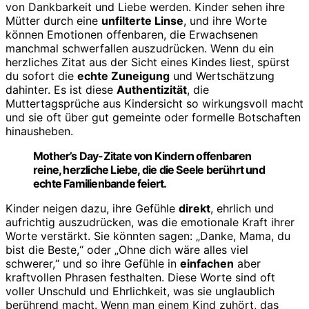
von Dankbarkeit und Liebe werden. Kinder sehen ihre
Mütter durch eine
unfilterte Linse
, und ihre Worte
können Emotionen offenbaren, die Erwachsenen
manchmal schwerfallen auszudrücken. Wenn du ein
herzliches Zitat aus der Sicht eines Kindes liest, spürst
du sofort die
echte Zuneigung
und Wertschätzung
dahinter. Es ist diese
Authentizität
, die
Muttertagsprüche aus Kindersicht so wirkungsvoll macht
und sie oft über gut gemeinte oder formelle Botschaften
hinausheben.
Mother’s Day-Zitate von Kindern offenbaren
reine, herzliche Liebe, die die Seele berührt und
echte Familienbande feiert.
Kinder neigen dazu, ihre Gefühle
direkt
, ehrlich und
aufrichtig auszudrücken, was die emotionale Kraft ihrer
Worte verstärkt. Sie könnten sagen: „Danke, Mama, du
bist die Beste,“ oder „Ohne dich wäre alles viel
schwerer,“ und so ihre Gefühle in
einfachen
aber
kraftvollen Phrasen festhalten. Diese Worte sind oft
voller Unschuld und Ehrlichkeit, was sie unglaublich
berührend macht. Wenn man einem Kind zuhört, das