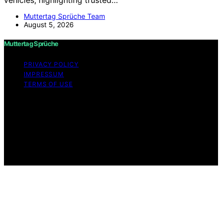
Muttertag Sprüche Team
August 5, 2026
Muttertag Sprüche
PRIVACY POLICY
IMPRESSUM
TERMS OF USE
Copyright © 2026 Muttertag Sprüche Content on
Muttertag Sprüche is created and published using
artificial intelligence (AI) for general informational and
educational purposes. Affiliate disclaimer As an affiliate,
we may earn a commission from qualifying purchases.
We get commissions for purchases made through links
on this website from Amazon and other third parties.