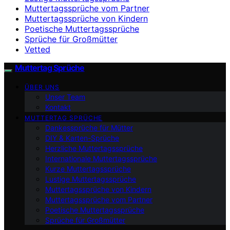
Muttertagssprüche vom Partner
Muttertagssprüche von Kindern
Poetische Muttertagssprüche
Sprüche für Großmütter
Vetted
Muttertag Sprüche
ÜBER UNS
Unser Team
Kontakt
MUTTERTAG SPRÜCHE
Dankessprüche für Mütter
DIY & Karten-Sprüche
Herzliche Muttertagssprüche
Internationale Muttertagssprüche
Kurze Muttertagssprüche
Lustige Muttertagssprüche
Muttertagssprüche von Kindern
Muttertagssprüche vom Partner
Poetische Muttertagssprüche
Sprüche für Großmütter