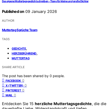
Das eigene Muttertagsgedicht schreiben – Tipps für kleine und große Dichter
Published on
09 January 2026
AUTHOR
Muttertag Sprüche Team
TAGS
,
GEDICHTE
,
HERZBERÜHREND
MUTTERTAG
SHARE ARTICLE
The post has been shared by
0
people.
0
FACEBOOK
0
X (TWITTER)
0
PINTEREST
0
MAIL
Entdecken Sie 15
herzliche Muttertagsgedichte
, die die
dauerhafte Liebe, Widerstandskraft und tiefen