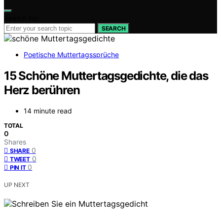
Search for:
SEARCH
Poetische Muttertagssprüche
15 Schöne Muttertagsgedichte, die das
Herz berühren
14 minute read
TOTAL
0
Shares
0
SHARE
0
TWEET
0
PIN IT
UP NEXT