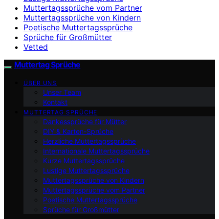
Muttertagssprüche vom Partner
Muttertagssprüche von Kindern
Poetische Muttertagssprüche
Sprüche für Großmütter
Vetted
Muttertag Sprüche
ÜBER UNS
Unser Team
Kontakt
MUTTERTAG SPRÜCHE
Dankessprüche für Mütter
DIY & Karten-Sprüche
Herzliche Muttertagssprüche
Internationale Muttertagssprüche
Kurze Muttertagssprüche
Lustige Muttertagssprüche
Muttertagssprüche von Kindern
Muttertagssprüche vom Partner
Poetische Muttertagssprüche
Sprüche für Großmütter