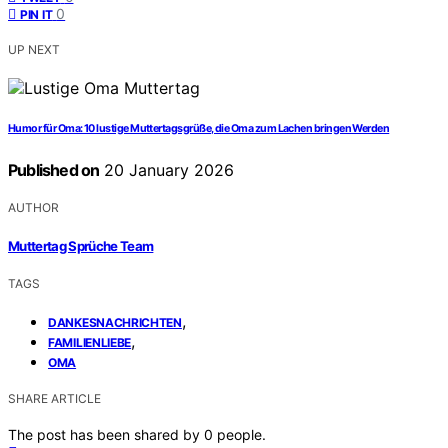
0
PIN IT
UP NEXT
Humor für Oma: 10 lustige Muttertagsgrüße, die Oma zum Lachen bringen Werden
Published on
20 January 2026
AUTHOR
Muttertag Sprüche Team
TAGS
,
DANKESNACHRICHTEN
,
FAMILIENLIEBE
OMA
SHARE ARTICLE
The post has been shared by
0
people.