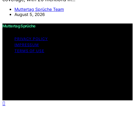
Muttertag Sprüche Team
August 5, 2026
Muttertag Sprüche
PRIVACY POLICY
IMPRESSUM
TERMS OF USE
Copyright © 2026 Muttertag Sprüche Content on
Muttertag Sprüche is created and published using
artificial intelligence (AI) for general informational and
educational purposes. Affiliate disclaimer As an affiliate,
we may earn a commission from qualifying purchases.
We get commissions for purchases made through links
on this website from Amazon and other third parties.