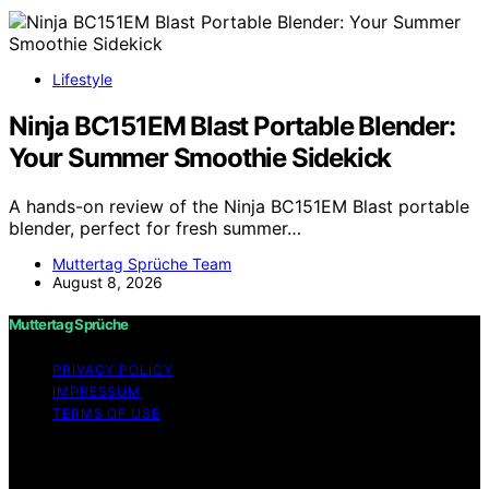
Lifestyle
Ninja BC151EM Blast Portable Blender:
Your Summer Smoothie Sidekick
A hands-on review of the Ninja BC151EM Blast portable
blender, perfect for fresh summer…
Muttertag Sprüche Team
August 8, 2026
Muttertag Sprüche
PRIVACY POLICY
IMPRESSUM
TERMS OF USE
Copyright © 2026 Muttertag Sprüche Content on
Muttertag Sprüche is created and published using