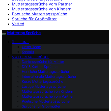
Muttertagssprüche vom Partner
Muttertagssprüche von Kindern
Poetische Muttertagssprüche
Sprüche für Großmütter
Vetted
Muttertag Sprüche
ÜBER UNS
Unser Team
Kontakt
MUTTERTAG SPRÜCHE
Dankessprüche für Mütter
DIY & Karten-Sprüche
Herzliche Muttertagssprüche
Internationale Muttertagssprüche
Kurze Muttertagssprüche
Lustige Muttertagssprüche
Muttertagssprüche von Kindern
Muttertagssprüche vom Partner
Poetische Muttertagssprüche
Sprüche für Großmütter