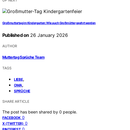
UP NEXT
Großmuttertag im Kindergarten: Wie auch Großmütter geehrt werden
Published on
26 January 2026
AUTHOR
Muttertag Sprüche Team
TAGS
,
LIEBE
,
OMA
SPRÜCHE
SHARE ARTICLE
The post has been shared by
0
people.
0
FACEBOOK
0
X (TWITTER)
0
PINTEREST