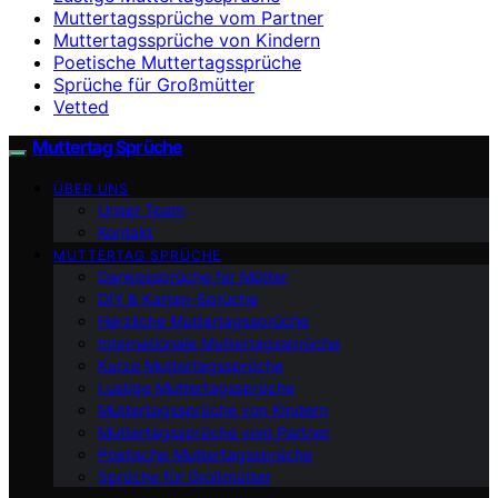
Muttertagssprüche vom Partner
Muttertagssprüche von Kindern
Poetische Muttertagssprüche
Sprüche für Großmütter
Vetted
Muttertag Sprüche
ÜBER UNS
Unser Team
Kontakt
MUTTERTAG SPRÜCHE
Dankessprüche für Mütter
DIY & Karten-Sprüche
Herzliche Muttertagssprüche
Internationale Muttertagssprüche
Kurze Muttertagssprüche
Lustige Muttertagssprüche
Muttertagssprüche von Kindern
Muttertagssprüche vom Partner
Poetische Muttertagssprüche
Sprüche für Großmütter