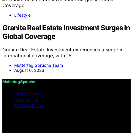
Lifestyle
Granite Real Estate Investment Surges In
Global Coverage
Granite Real Estate Investment experiences a surge in
international coverage, with 15…
Muttertag Sprüche Team
August 6, 2026
Muttertag Sprüche
PRIVACY POLICY
IMPRESSUM
TERMS OF USE
Copyright © 2026 Muttertag Sprüche Content on
Muttertag Sprüche is created and published using
artificial intelligence (AI) for general informational and