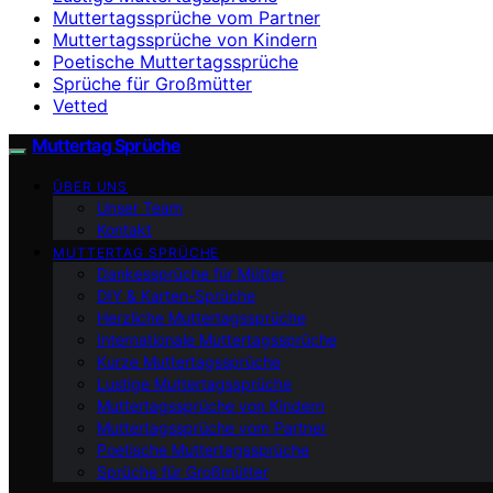
Muttertagssprüche vom Partner
Muttertagssprüche von Kindern
Poetische Muttertagssprüche
Sprüche für Großmütter
Vetted
Muttertag Sprüche
ÜBER UNS
Unser Team
Kontakt
MUTTERTAG SPRÜCHE
Dankessprüche für Mütter
DIY & Karten-Sprüche
Herzliche Muttertagssprüche
Internationale Muttertagssprüche
Kurze Muttertagssprüche
Lustige Muttertagssprüche
Muttertagssprüche von Kindern
Muttertagssprüche vom Partner
Poetische Muttertagssprüche
Sprüche für Großmütter