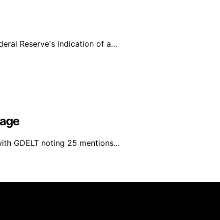
eral Reserve's indication of a…
rage
 with GDELT noting 25 mentions…