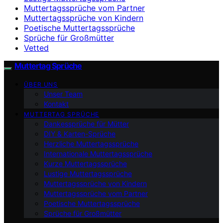
Muttertagssprüche vom Partner
Muttertagssprüche von Kindern
Poetische Muttertagssprüche
Sprüche für Großmütter
Vetted
Muttertag Sprüche
ÜBER UNS
Unser Team
Kontakt
MUTTERTAG SPRÜCHE
Dankessprüche für Mütter
DIY & Karten-Sprüche
Herzliche Muttertagssprüche
Internationale Muttertagssprüche
Kurze Muttertagssprüche
Lustige Muttertagssprüche
Muttertagssprüche von Kindern
Muttertagssprüche vom Partner
Poetische Muttertagssprüche
Sprüche für Großmütter