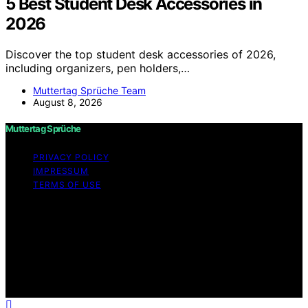
5 Best Student Desk Accessories in
2026
Discover the top student desk accessories of 2026,
including organizers, pen holders,…
Muttertag Sprüche Team
August 8, 2026
Muttertag Sprüche
PRIVACY POLICY
IMPRESSUM
TERMS OF USE
Copyright © 2026 Muttertag Sprüche Content on
Muttertag Sprüche is created and published using
artificial intelligence (AI) for general informational and
educational purposes. Affiliate disclaimer As an affiliate,
we may earn a commission from qualifying purchases.
We get commissions for purchases made through links
on this website from Amazon and other third parties.