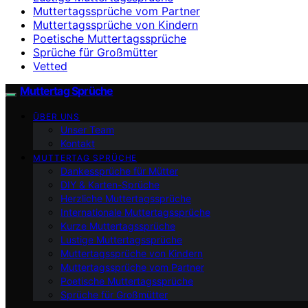
Muttertagssprüche vom Partner
Muttertagssprüche von Kindern
Poetische Muttertagssprüche
Sprüche für Großmütter
Vetted
Muttertag Sprüche
ÜBER UNS
Unser Team
Kontakt
MUTTERTAG SPRÜCHE
Dankessprüche für Mütter
DIY & Karten-Sprüche
Herzliche Muttertagssprüche
Internationale Muttertagssprüche
Kurze Muttertagssprüche
Lustige Muttertagssprüche
Muttertagssprüche von Kindern
Muttertagssprüche vom Partner
Poetische Muttertagssprüche
Sprüche für Großmütter