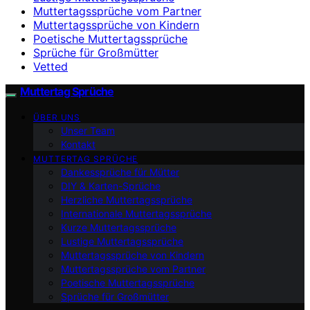
Muttertagssprüche vom Partner
Muttertagssprüche von Kindern
Poetische Muttertagssprüche
Sprüche für Großmütter
Vetted
Muttertag Sprüche
ÜBER UNS
Unser Team
Kontakt
MUTTERTAG SPRÜCHE
Dankessprüche für Mütter
DIY & Karten-Sprüche
Herzliche Muttertagssprüche
Internationale Muttertagssprüche
Kurze Muttertagssprüche
Lustige Muttertagssprüche
Muttertagssprüche von Kindern
Muttertagssprüche vom Partner
Poetische Muttertagssprüche
Sprüche für Großmütter