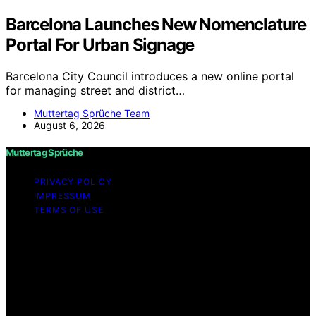
Barcelona Launches New Nomenclature
Portal For Urban Signage
Barcelona City Council introduces a new online portal
for managing street and district…
Muttertag Sprüche Team
August 6, 2026
Muttertag Sprüche
PRIVACY POLICY
IMPRESSUM
TERMS OF USE
Copyright © 2026 Muttertag Sprüche Content on
Muttertag Sprüche is created and published using
artificial intelligence (AI) for general informational and
educational purposes. Affiliate disclaimer As an affiliate,
we may earn a commission from qualifying purchases.
We get commissions for purchases made through links