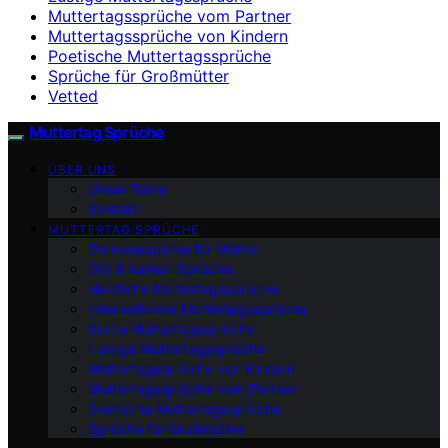
Muttertagssprüche vom Partner
Muttertagssprüche von Kindern
Poetische Muttertagssprüche
Sprüche für Großmütter
Vetted
Muttertag Sprüche
ÜBER UNS
Unser Team
Kontakt
MUTTERTAG SPRÜCHE
Dankessprüche für Mütter
DIY & Karten-Sprüche
Herzliche Muttertagssprüche
Internationale Muttertagssprüche
Kurze Muttertagssprüche
Lustige Muttertagssprüche
Muttertagssprüche von Kindern
Muttertagssprüche vom Partner
Poetische Muttertagssprüche
Sprüche für Großmütter