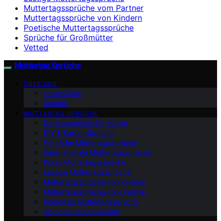
Muttertagssprüche vom Partner
Muttertagssprüche von Kindern
Poetische Muttertagssprüche
Sprüche für Großmütter
Vetted
Muttertag Sprüche
ÜBER UNS
Unser Team
Kontakt
MUTTERTAG SPRÜCHE
Dankessprüche für Mütter
DIY & Karten-Sprüche
Herzliche Muttertagssprüche
Internationale Muttertagssprüche
Kurze Muttertagssprüche
Lustige Muttertagssprüche
Muttertagssprüche von Kindern
Muttertagssprüche vom Partner
Poetische Muttertagssprüche
Sprüche für Großmütter