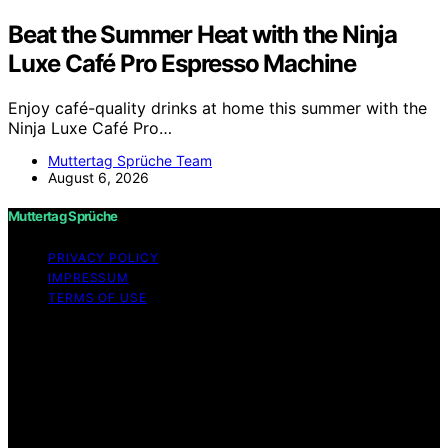
Beat the Summer Heat with the Ninja
Luxe Café Pro Espresso Machine
Enjoy café-quality drinks at home this summer with the
Ninja Luxe Café Pro…
Muttertag Sprüche Team
August 6, 2026
Muttertag Sprüche
PRIVACY POLICY
IMPRESSUM
TERMS OF USE
Copyright © 2026 Muttertag Sprüche Content on
Muttertag Sprüche is created and published using
artificial intelligence (AI) for general informational and
educational purposes. Affiliate disclaimer As an affiliate,
we may earn a commission from qualifying purchases.
We get commissions for purchases made through links