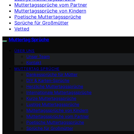
Muttertagssprüche vom Partner
Muttertagssprüche von Kindern
Poetische Muttertagssprüche
Sprüche für Großmütter
Vetted
Muttertag Sprüche
ÜBER UNS
Unser Team
Kontakt
MUTTERTAG SPRÜCHE
Dankessprüche für Mütter
DIY & Karten-Sprüche
Herzliche Muttertagssprüche
Internationale Muttertagssprüche
Kurze Muttertagssprüche
Lustige Muttertagssprüche
Muttertagssprüche von Kindern
Muttertagssprüche vom Partner
Poetische Muttertagssprüche
Sprüche für Großmütter