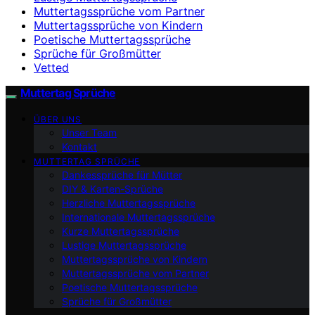
Muttertagssprüche vom Partner
Muttertagssprüche von Kindern
Poetische Muttertagssprüche
Sprüche für Großmütter
Vetted
Muttertag Sprüche
ÜBER UNS
Unser Team
Kontakt
MUTTERTAG SPRÜCHE
Dankessprüche für Mütter
DIY & Karten-Sprüche
Herzliche Muttertagssprüche
Internationale Muttertagssprüche
Kurze Muttertagssprüche
Lustige Muttertagssprüche
Muttertagssprüche von Kindern
Muttertagssprüche vom Partner
Poetische Muttertagssprüche
Sprüche für Großmütter