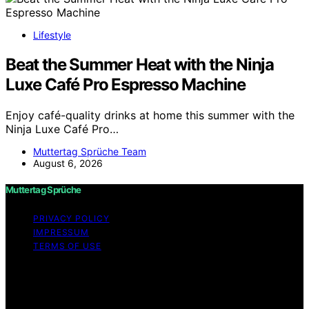
Lifestyle
Beat the Summer Heat with the Ninja
Luxe Café Pro Espresso Machine
Enjoy café-quality drinks at home this summer with the
Ninja Luxe Café Pro…
Muttertag Sprüche Team
August 6, 2026
Muttertag Sprüche
PRIVACY POLICY
IMPRESSUM
TERMS OF USE
Copyright © 2026 Muttertag Sprüche Content on
Muttertag Sprüche is created and published using
artificial intelligence (AI) for general informational and