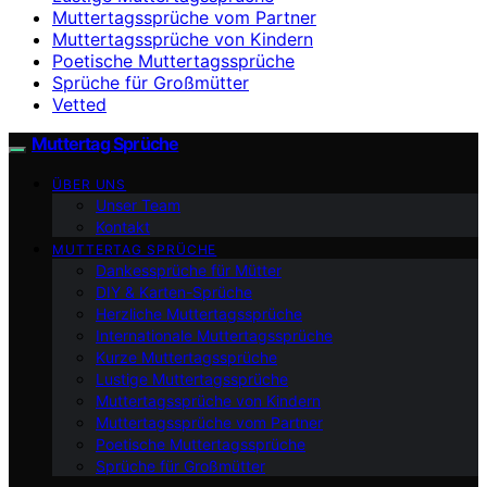
Muttertagssprüche vom Partner
Muttertagssprüche von Kindern
Poetische Muttertagssprüche
Sprüche für Großmütter
Vetted
Muttertag Sprüche
ÜBER UNS
Unser Team
Kontakt
MUTTERTAG SPRÜCHE
Dankessprüche für Mütter
DIY & Karten-Sprüche
Herzliche Muttertagssprüche
Internationale Muttertagssprüche
Kurze Muttertagssprüche
Lustige Muttertagssprüche
Muttertagssprüche von Kindern
Muttertagssprüche vom Partner
Poetische Muttertagssprüche
Sprüche für Großmütter