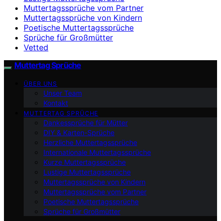
Muttertagssprüche vom Partner
Muttertagssprüche von Kindern
Poetische Muttertagssprüche
Sprüche für Großmütter
Vetted
Muttertag Sprüche
ÜBER UNS
Unser Team
Kontakt
MUTTERTAG SPRÜCHE
Dankessprüche für Mütter
DIY & Karten-Sprüche
Herzliche Muttertagssprüche
Internationale Muttertagssprüche
Kurze Muttertagssprüche
Lustige Muttertagssprüche
Muttertagssprüche von Kindern
Muttertagssprüche vom Partner
Poetische Muttertagssprüche
Sprüche für Großmütter