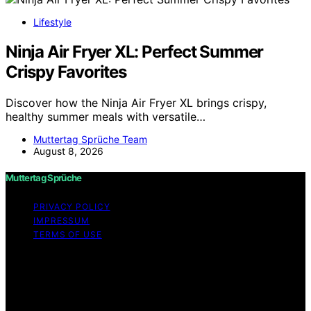
Lifestyle
Ninja Air Fryer XL: Perfect Summer
Crispy Favorites
Discover how the Ninja Air Fryer XL brings crispy,
healthy summer meals with versatile…
Muttertag Sprüche Team
August 8, 2026
Muttertag Sprüche
PRIVACY POLICY
IMPRESSUM
TERMS OF USE
Copyright © 2026 Muttertag Sprüche Content on
Muttertag Sprüche is created and published using
artificial intelligence (AI) for general informational and
educational purposes. Affiliate disclaimer As an affiliate,