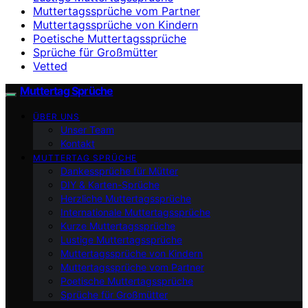
Muttertagssprüche vom Partner
Muttertagssprüche von Kindern
Poetische Muttertagssprüche
Sprüche für Großmütter
Vetted
Muttertag Sprüche
ÜBER UNS
Unser Team
Kontakt
MUTTERTAG SPRÜCHE
Dankessprüche für Mütter
DIY & Karten-Sprüche
Herzliche Muttertagssprüche
Internationale Muttertagssprüche
Kurze Muttertagssprüche
Lustige Muttertagssprüche
Muttertagssprüche von Kindern
Muttertagssprüche vom Partner
Poetische Muttertagssprüche
Sprüche für Großmütter