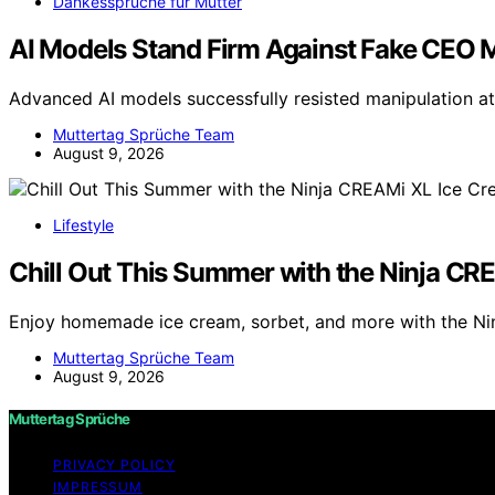
Dankessprüche für Mütter
AI Models Stand Firm Against Fake CEO Ma
Advanced AI models successfully resisted manipulation at
Muttertag Sprüche Team
August 9, 2026
Lifestyle
Chill Out This Summer with the Ninja C
Enjoy homemade ice cream, sorbet, and more with the 
Muttertag Sprüche Team
August 9, 2026
Muttertag Sprüche
PRIVACY POLICY
IMPRESSUM