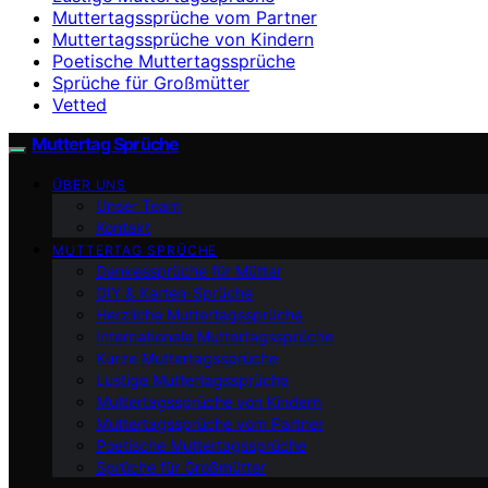
Muttertagssprüche vom Partner
Muttertagssprüche von Kindern
Poetische Muttertagssprüche
Sprüche für Großmütter
Vetted
Muttertag Sprüche
ÜBER UNS
Unser Team
Kontakt
MUTTERTAG SPRÜCHE
Dankessprüche für Mütter
DIY & Karten-Sprüche
Herzliche Muttertagssprüche
Internationale Muttertagssprüche
Kurze Muttertagssprüche
Lustige Muttertagssprüche
Muttertagssprüche von Kindern
Muttertagssprüche vom Partner
Poetische Muttertagssprüche
Sprüche für Großmütter