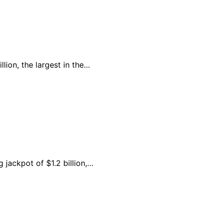
lion, the largest in the…
 jackpot of $1.2 billion,…