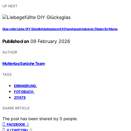
UP NEXT
Glas voller Liebe: DIY Glücklichkeitsglas mit 50 handgeschriebenen Zitaten für Mama
Published on
09 February 2026
AUTHOR
Muttertag Sprüche Team
TAGS
,
ERINNERUNG
,
FOTOBUCH
ZITATE
SHARE ARTICLE
The post has been shared by
0
people.
0
FACEBOOK
0
X (TWITTER)