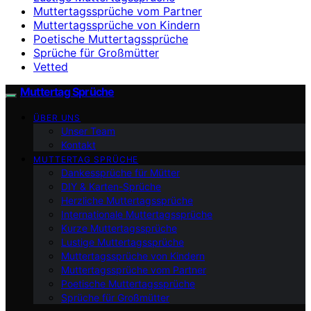
Muttertagssprüche vom Partner
Muttertagssprüche von Kindern
Poetische Muttertagssprüche
Sprüche für Großmütter
Vetted
Muttertag Sprüche
ÜBER UNS
Unser Team
Kontakt
MUTTERTAG SPRÜCHE
Dankessprüche für Mütter
DIY & Karten-Sprüche
Herzliche Muttertagssprüche
Internationale Muttertagssprüche
Kurze Muttertagssprüche
Lustige Muttertagssprüche
Muttertagssprüche von Kindern
Muttertagssprüche vom Partner
Poetische Muttertagssprüche
Sprüche für Großmütter