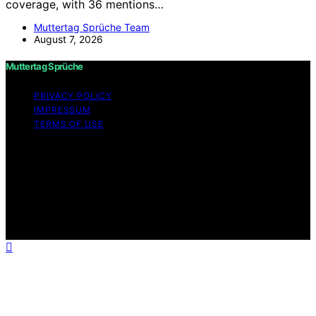
coverage, with 36 mentions…
Muttertag Sprüche Team
August 7, 2026
Muttertag Sprüche
PRIVACY POLICY
IMPRESSUM
TERMS OF USE
Copyright © 2026 Muttertag Sprüche Content on
Muttertag Sprüche is created and published using
artificial intelligence (AI) for general informational and
educational purposes. Affiliate disclaimer As an affiliate,
we may earn a commission from qualifying purchases.
We get commissions for purchases made through links
on this website from Amazon and other third parties.