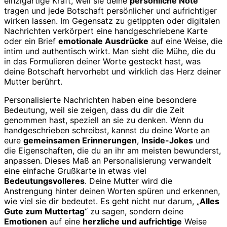
einzigartige Kraft, weil sie deine
persönliche Note
tragen und jede Botschaft persönlicher und aufrichtiger
wirken lassen. Im Gegensatz zu getippten oder digitalen
Nachrichten verkörpert eine handgeschriebene Karte
oder ein Brief
emotionale Ausdrücke
auf eine Weise, die
intim und authentisch wirkt. Man sieht die Mühe, die du
in das Formulieren deiner Worte gesteckt hast, was
deine Botschaft hervorhebt und wirklich das Herz deiner
Mutter berührt.
Personalisierte Nachrichten haben eine besondere
Bedeutung, weil sie zeigen, dass du dir die Zeit
genommen hast, speziell an sie zu denken. Wenn du
handgeschrieben schreibst, kannst du deine Worte an
eure
gemeinsamen Erinnerungen
,
Inside-Jokes
und
die Eigenschaften, die du an ihr am meisten bewunderst,
anpassen. Dieses Maß an Personalisierung verwandelt
eine einfache Grußkarte in etwas viel
Bedeutungsvolleres
. Deine Mutter wird die
Anstrengung hinter deinen Worten spüren und erkennen,
wie viel sie dir bedeutet. Es geht nicht nur darum, „
Alles
Gute zum Muttertag
“ zu sagen, sondern deine
Emotionen
auf eine
herzliche und aufrichtige
Weise