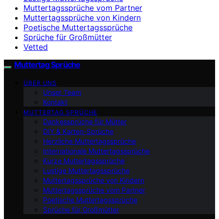
Muttertagssprüche vom Partner
Muttertagssprüche von Kindern
Poetische Muttertagssprüche
Sprüche für Großmütter
Vetted
Muttertag Sprüche
ÜBER UNS
Unser Team
Kontakt
MUTTERTAG SPRÜCHE
Dankessprüche für Mütter
DIY & Karten-Sprüche
Herzliche Muttertagssprüche
Internationale Muttertagssprüche
Kurze Muttertagssprüche
Lustige Muttertagssprüche
Muttertagssprüche von Kindern
Muttertagssprüche vom Partner
Poetische Muttertagssprüche
Sprüche für Großmütter