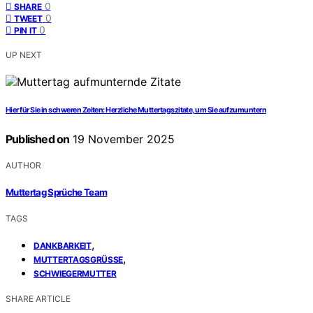
0
SHARE
0
TWEET
0
PIN IT
UP NEXT
Hier für Sie in schweren Zeiten: Herzliche Muttertagszitate, um Sie aufzumuntern
Published on
19 November 2025
AUTHOR
Muttertag Sprüche Team
TAGS
,
DANKBARKEIT
,
MUTTERTAGSGRÜSSE
SCHWIEGERMUTTER
SHARE ARTICLE