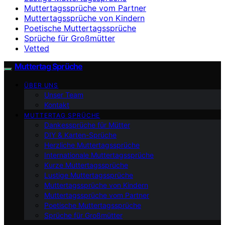
Muttertagssprüche vom Partner
Muttertagssprüche von Kindern
Poetische Muttertagssprüche
Sprüche für Großmütter
Vetted
Muttertag Sprüche
ÜBER UNS
Unser Team
Kontakt
MUTTERTAG SPRÜCHE
Dankessprüche für Mütter
DIY & Karten-Sprüche
Herzliche Muttertagssprüche
Internationale Muttertagssprüche
Kurze Muttertagssprüche
Lustige Muttertagssprüche
Muttertagssprüche von Kindern
Muttertagssprüche vom Partner
Poetische Muttertagssprüche
Sprüche für Großmütter