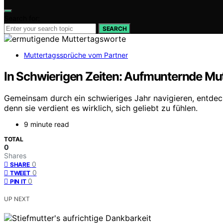
Search for:
SEARCH
Muttertagssprüche vom Partner
In Schwierigen Zeiten: Aufmunternde Mut
Gemeinsam durch ein schwieriges Jahr navigieren, entdeck
denn sie verdient es wirklich, sich geliebt zu fühlen.
9 minute read
TOTAL
0
Shares
0
SHARE
0
TWEET
0
PIN IT
UP NEXT