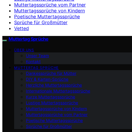
Muttertagssprüche vom Partner
Muttertagssprüche von Kindern
Poetische Muttertagssprüche
Sprüche für Großmütter
Vetted
Muttertag Sprüche
ÜBER UNS
Unser Team
Kontakt
MUTTERTAG SPRÜCHE
Dankessprüche für Mütter
DIY & Karten-Sprüche
Herzliche Muttertagssprüche
Internationale Muttertagssprüche
Kurze Muttertagssprüche
Lustige Muttertagssprüche
Muttertagssprüche von Kindern
Muttertagssprüche vom Partner
Poetische Muttertagssprüche
Sprüche für Großmütter