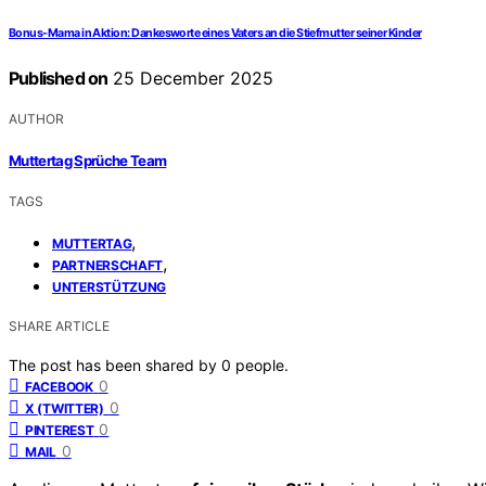
Bonus-Mama in Aktion: Dankesworte eines Vaters an die Stiefmutter seiner Kinder
Published on
25 December 2025
AUTHOR
Muttertag Sprüche Team
TAGS
,
MUTTERTAG
,
PARTNERSCHAFT
UNTERSTÜTZUNG
SHARE ARTICLE
The post has been shared by
0
people.
0
FACEBOOK
0
X (TWITTER)
0
PINTEREST
0
MAIL