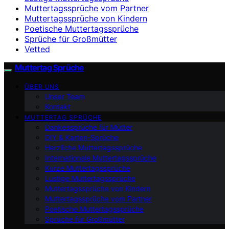
Muttertagssprüche vom Partner
Muttertagssprüche von Kindern
Poetische Muttertagssprüche
Sprüche für Großmütter
Vetted
Muttertag Sprüche
ÜBER UNS
Unser Team
Kontakt
MUTTERTAG SPRÜCHE
Dankessprüche für Mütter
DIY & Karten-Sprüche
Herzliche Muttertagssprüche
Internationale Muttertagssprüche
Kurze Muttertagssprüche
Lustige Muttertagssprüche
Muttertagssprüche von Kindern
Muttertagssprüche vom Partner
Poetische Muttertagssprüche
Sprüche für Großmütter