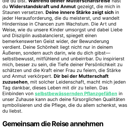
die du bist.
Während deiner Mutterschaftsreise
hast
du
Widerstandskraft und Anmut
gezeigt, die mich in
Staunen versetzen.
Deine innere Stärke zeigt sich
in
jeder Herausforderung, die du meisterst, und wandelt
Hindernisse in Chancen zum Wachstum. Die Art und
Weise, wie du unsere Kinder umsorgst und dabei Liebe
und Disziplin ausbalancierst, spiegelt einen
bemerkenswerten Geist wider, der Bewunderung
verdient. Deine Schönheit liegt nicht nur in deinem
Äußeren, sondern auch darin, wie du dich gibst—
selbstbewusst, mitfühlend und unbeirrbar. Du inspirierst
mich, besser zu sein, die Tiefe deiner Persönlichkeit zu
schätzen und die Kraft einer Frau zu feiern, die Stärke
und Anmut verkörpert.
Dir bei der Mutterschaft
zuzusehen
, mit solcher Leidenschaft, macht mich jeden
Tag dankbar, dieses Leben mit dir zu teilen. Das
Einbinden von
selbstbewässernden Pflanzgefäßen
in
unser Zuhause kann auch deine fürsorglichen Qualitäten
symbolisieren und die Pflege, die du allem schenkst, was
du liebst.
Gemeinsam die Reise annehmen