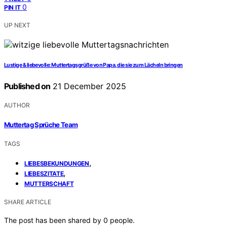
0
PIN IT
UP NEXT
Lustige & liebevolle: Muttertagsgrüße von Papa, die sie zum Lächeln bringen
Published on
21 December 2025
AUTHOR
Muttertag Sprüche Team
TAGS
,
LIEBESBEKUNDUNGEN
,
LIEBESZITATE
MUTTERSCHAFT
SHARE ARTICLE
The post has been shared by
0
people.