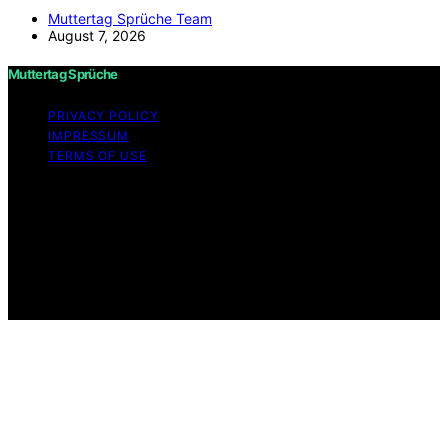
Muttertag Sprüche Team
August 7, 2026
Muttertag Sprüche
PRIVACY POLICY
IMPRESSUM
TERMS OF USE
Copyright © 2026 Muttertag Sprüche Content on
Muttertag Sprüche is created and published using
artificial intelligence (AI) for general informational and
educational purposes. Affiliate disclaimer As an affiliate,
we may earn a commission from qualifying purchases.
We get commissions for purchases made through links
on this website from Amazon and other third parties.