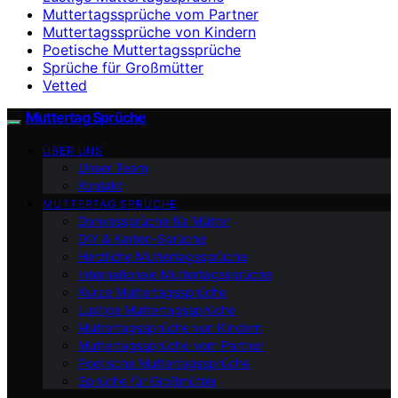
Muttertagssprüche vom Partner
Muttertagssprüche von Kindern
Poetische Muttertagssprüche
Sprüche für Großmütter
Vetted
Muttertag Sprüche
ÜBER UNS
Unser Team
Kontakt
MUTTERTAG SPRÜCHE
Dankessprüche für Mütter
DIY & Karten-Sprüche
Herzliche Muttertagssprüche
Internationale Muttertagssprüche
Kurze Muttertagssprüche
Lustige Muttertagssprüche
Muttertagssprüche von Kindern
Muttertagssprüche vom Partner
Poetische Muttertagssprüche
Sprüche für Großmütter