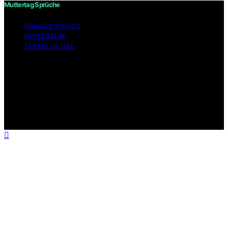
Muttertag Sprüche
PRIVACY POLICY
IMPRESSUM
TERMS OF USE
Copyright © 2026 Muttertag Sprüche Content on
Muttertag Sprüche is created and published using
artificial intelligence (AI) for general informational and
educational purposes. Affiliate disclaimer As an affiliate,
we may earn a commission from qualifying purchases.
We get commissions for purchases made through links
on this website from Amazon and other third parties.