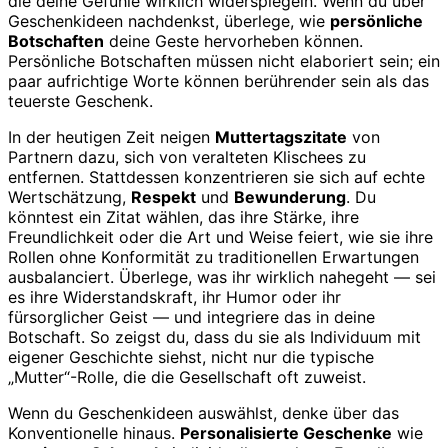
die deine Gefühle wirklich widerspiegeln. Wenn du über
Geschenkideen nachdenkst, überlege, wie
persönliche
Botschaften
deine Geste hervorheben können.
Persönliche Botschaften müssen nicht elaboriert sein; ein
paar aufrichtige Worte können berührender sein als das
teuerste Geschenk.
In der heutigen Zeit neigen
Muttertagszitate
von
Partnern dazu, sich von veralteten Klischees zu
entfernen. Stattdessen konzentrieren sie sich auf echte
Wertschätzung,
Respekt
und
Bewunderung
. Du
könntest ein Zitat wählen, das ihre Stärke, ihre
Freundlichkeit oder die Art und Weise feiert, wie sie ihre
Rollen ohne Konformität zu traditionellen Erwartungen
ausbalanciert. Überlege, was ihr wirklich nahegeht — sei
es ihre Widerstandskraft, ihr Humor oder ihr
fürsorglicher Geist — und integriere das in deine
Botschaft. So zeigst du, dass du sie als Individuum mit
eigener Geschichte siehst, nicht nur die typische
„Mutter“-Rolle, die die Gesellschaft oft zuweist.
Wenn du Geschenkideen auswählst, denke über das
Konventionelle hinaus.
Personalisierte Geschenke
wie