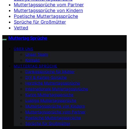
Muttertagssprüche vom Partner
Muttertagssprüche von Kindern
Poetische Muttertagssprüche
Sprüche für Großmütter
Vetted
Muttertag Sprüche
ÜBER UNS
Unser Team
Kontakt
MUTTERTAG SPRÜCHE
Dankessprüche für Mütter
DIY & Karten-Sprüche
Herzliche Muttertagssprüche
Internationale Muttertagssprüche
Kurze Muttertagssprüche
Lustige Muttertagssprüche
Muttertagssprüche von Kindern
Muttertagssprüche vom Partner
Poetische Muttertagssprüche
Sprüche für Großmütter