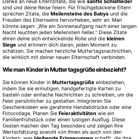
Denke an neue Elternzitate, die wie
sanfte Schlaflieder
sind und deine Reise feiern. Für frischgebackene Eltern
sprechen Zitate, die
Meilensteine des Babys
und die
Freuden des Elternseins hervorheben, sehr an. Man
könnte sagen: „Wie ein Sonnenaufgang nach einer langen
Nacht leuchten jeden Meilenstein heller.“ Diese Zitate
ehren deine sich entwickelnde Rolle und die
kleinen
Siege
und erinnern dich daran, jeden Moment zu
schätzen. Sie machen herzliche Muttertagsnachrichten,
die wirklich mit deiner neuen Elternschaft verbinden.
Wie man Kinder in Muttertagsgrüße einbezieht?
Sie können Kinder in
Muttertagsgrüße
einbeziehen,
indem Sie sie ermutigen, handgefertigte Karten zu
basteln oder einfache Nachrichten zu schreiben, um die
Feier persönlicher zu gestalten. Integrieren Sie
Geschenkideen wie gerahmte Handabdrücke oder eine
Fotocollage. Planen Sie
Feieraktivitäten
wie ein
Familienfrühstück oder einen lustigen Ausflug. Diese
Gesten machen den Tag besonders und zeigen Ihre
Wertschätzung sowohl von Ihnen als auch von den
Kindern, was
bleibende Erinnerungen
schafft, die ihre