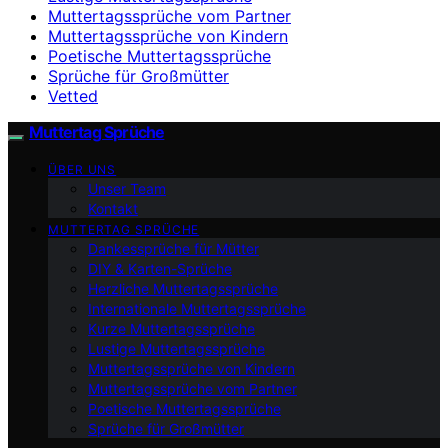
Muttertagssprüche vom Partner
Muttertagssprüche von Kindern
Poetische Muttertagssprüche
Sprüche für Großmütter
Vetted
Muttertag Sprüche
ÜBER UNS
Unser Team
Kontakt
MUTTERTAG SPRÜCHE
Dankessprüche für Mütter
DIY & Karten-Sprüche
Herzliche Muttertagssprüche
Internationale Muttertagssprüche
Kurze Muttertagssprüche
Lustige Muttertagssprüche
Muttertagssprüche von Kindern
Muttertagssprüche vom Partner
Poetische Muttertagssprüche
Sprüche für Großmütter