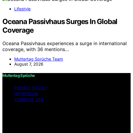
Lifestyle
Oceana Passivhaus Surges In Global
Coverage
Oceana Passivhaus experiences a surge in international
coverage, with 36 mentions…
Muttertag Sprüche Team
August 7, 2026
Muttertag Sprüche
PRIVACY POLICY
IMPRESSUM
TERMS OF USE
Copyright © 2026 Muttertag Sprüche Content on
Muttertag Sprüche is created and published using
artificial intelligence (AI) for general informational and
educational purposes. Affiliate disclaimer As an affiliate,